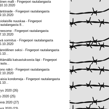
tinen malli - Fingerpori rautalangasta
10.10.2020
äntöraide - Fingerpori rautalangasta
9.10.2020
kiolaisille nuuskaa - Fingerpori
rautalangasta 8...
reesome - Fingerpori rautalangasta
7.10.2020
vä sormitus - Fingerpori rautalangasta
6.10.2020
ännöllinen seksi - Fingerpori rautalangasta
5.10...
ittämällä katsastuksesta läpi - Fingerpori
rauta...
ono näkö - Fingerpori rautalangasta
2.10.2020
maisia kondomeja - Fingerpori rautalangasta
1.10...
yys 2020
(26)
lo 2020
(25)
einä 2020
(27)
esä 2020
(23)