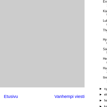
En
Kä
Lu
Th
Hy
Sä
He
Hu
Il
►
s
►
e
Etusivu
Vanhempi viesti
►
h
►
k