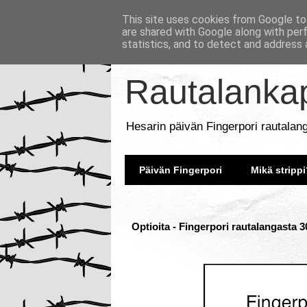
This site uses cookies from Google to 
are shared with Google along with per
statistics, and to detect and address 
Rautalankap
Hesarin päivän Fingerpori rautalan
Päivän Fingerpori
Mikä strippi
Optioita - Fingerpori rautalangasta 3