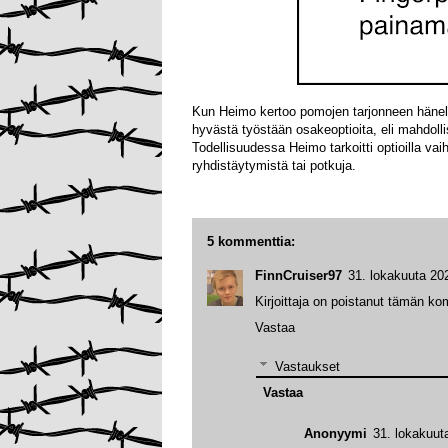
Kun Heimo kertoo pomojen tarjonneen hänelle
hyvästä työstään osakeoptioita, eli mahdolli
Todellisuudessa Heimo tarkoitti optioilla vai
ryhdistäytymistä tai potkuja.
5 kommenttia:
FinnCruiser97
31. lokakuuta 20
Kirjoittaja on poistanut tämän k
Vastaa
Vastaukset
Vastaa
Anonyymi
31. lokakuut