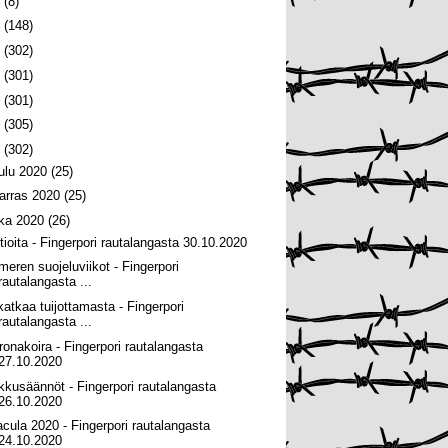
6
(8)
5
(148)
4
(302)
3
(301)
2
(301)
1
(305)
0
(302)
oulu 2020
(25)
arras 2020
(25)
oka 2020
(26)
tioita - Fingerpori rautalangasta 30.10.2020
ämeren suojeluviikot - Fingerpori
rautalangasta ...
katkaa tuijottamasta - Fingerpori
rautalangasta ...
ronakoira - Fingerpori rautalangasta
27.10.2020
lkkusäännöt - Fingerpori rautalangasta
26.10.2020
acula 2020 - Fingerpori rautalangasta
24.10.2020