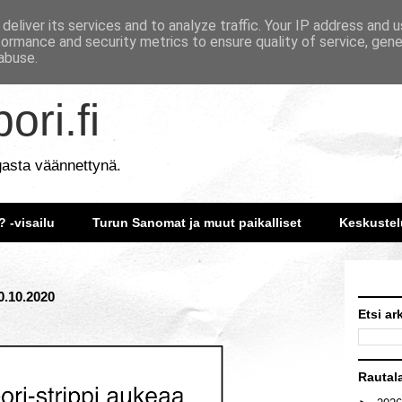
deliver its services and to analyze traffic. Your IP address and 
formance and security metrics to ensure quality of service, gen
abuse.
ori.fi
gasta väännettynä.
? -visailu
Turun Sanomat ja muut paikalliset
Keskustel
0.10.2020
Etsi ar
Rautal