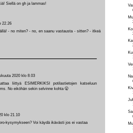
kiä! Siellä on gh ja lammas!
Va
Mus
o 22.26
Ko
ällä! - no miten? - no, en saanu vastausta - sitten? - itkeä
Ka
Ku
Ve
skuuta 2020 klo 8.03
Na
ttaa liittyä ESIMERKIKSI potilastietojen katseluun
Ki
tms. No eiköhän sekin selvinne kohta 🤫
Ju
Sa
20 klo 21.10
oro-kysymykseen? Voi käydä ikävästi jos ei vastaa
Mu