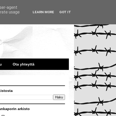
user-agent
erate usage
LEARN MORE
GOT IT
u
Ota yhteyttä
kistosta
ankaporin arkisto