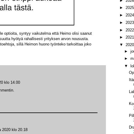
►
202
►
202
►
202
►
202
►
202
 optioita, syntyy vaikutelma että Heimo olisi saanut
►
202
suutta hyötyä rahallisesti yrityksen arvon noususta.
htoehtoja, sillä Heimon huono työnteko tarkoittaa joko
▼
202
►
j
►
m
▼
l
Op
It
20 klo 14.00
ommentin.
La
Ko
Pi
Dr
a 2020 klo 20.18