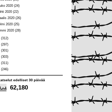
ouko 2020
(24)
uhti 2020
(22)
aalis 2020
(26)
elmi 2020
(25)
ammi 2020
(28)
9
(312)
8
(297)
7
(301)
6
(303)
5
(311)
4
(246)
atselut edelliset 30 päivää
62,180