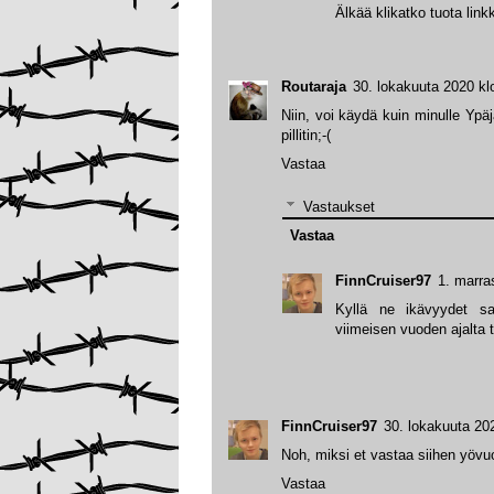
Älkää klikatko tuota link
Routaraja
30. lokakuuta 2020 kl
Niin, voi käydä kuin minulle Ypäj
pillitin;-(
Vastaa
Vastaukset
Vastaa
FinnCruiser97
1. marra
Kyllä ne ikävyydet saa
viimeisen vuoden ajalta 
FinnCruiser97
30. lokakuuta 20
Noh, miksi et vastaa siihen yövu
Vastaa