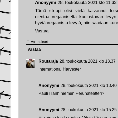
Anonyymi
28. toukokuuta 2021 klo 11.33
Tämä strippi olisi vielä kaivannut tois
ojentaa vegaaniselta kuulostavan levyn
hyviä vegaanisia levyjä, niin saadaan kunno
Vastaa
Vastaukset
Vastaa
Routaraja
28. toukokuuta 2021 klo 13.37
International Harvester
Anonyymi
28. toukokuuta 2021 klo 13.40
Pauli Hanhiniemen Perunateatteri?
Anonyymi
28. toukokuuta 2021 klo 15.25
Ei kaipaa toista ruutua. Vitsin kärki on ku