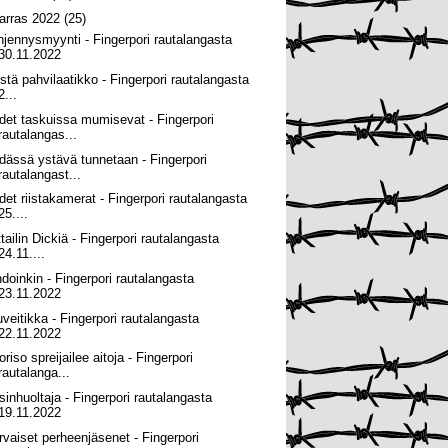
arras 2022
(25)
hjennysmyynti - Fingerpori rautalangasta
30.11.2022
tistä pahvilaatikko - Fingerpori rautalangasta
2...
det taskuissa mumisevat - Fingerpori
rautalangas...
dässä ystävä tunnetaan - Fingerpori
rautalangast...
det riistakamerat - Fingerpori rautalangasta
25....
tailin Dickiä - Fingerpori rautalangasta
24.11....
hdoinkin - Fingerpori rautalangasta
23.11.2022
uveitikka - Fingerpori rautalangasta
22.11.2022
riso spreijailee aitoja - Fingerpori
rautalanga...
sinhuoltaja - Fingerpori rautalangasta
19.11.2022
rvaiset perheenjäsenet - Fingerpori