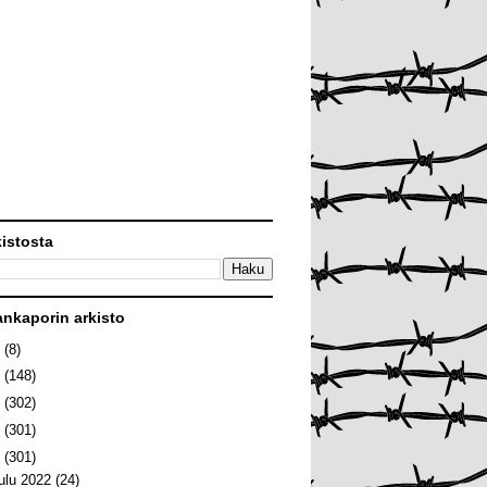
kistosta
ankaporin arkisto
6
(8)
5
(148)
4
(302)
3
(301)
2
(301)
oulu 2022
(24)