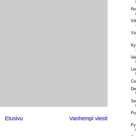
Ro
Vil
Yö
Ky
Ve
La
Ca
Dr
Se
Pu
Etusivu
Vanhempi viesti
Py