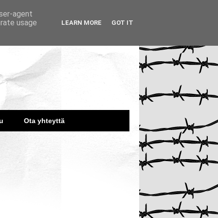
user-agent
erate usage
LEARN MORE
GOT IT
u
Ota yhteyttä