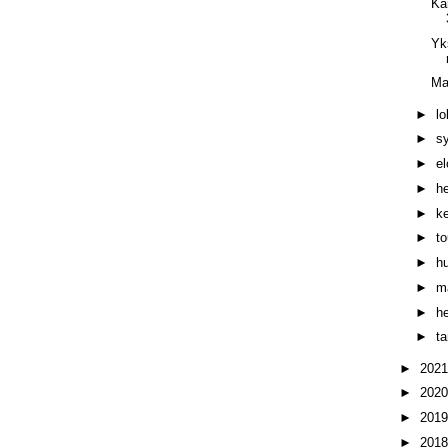
Ka
Yk
Ma
►
l
►
s
►
e
►
h
►
k
►
t
►
h
►
m
►
h
►
t
►
202
►
202
►
201
►
201