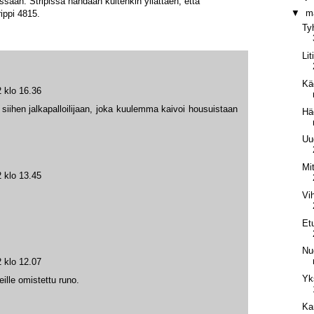
issaan. Stripissä nähdään kuitenkin yllättäen, että
▼
m
ippi 4815.
Ty
Li
Kä
 klo 16.36
 siihen jalkapalloilijaan, joka kuulemma kaivoi housuistaan
Hä
Uu
Mit
 klo 13.45
Vi
Et
Nuo
 klo 12.07
Yk
ille omistettu runo.
Ka