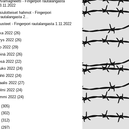
rvamagneetti - Fingerpori rautalangasta
3.11.2022
siulotteiset hahmot - Fingerpori
rautalangasta 2...
usteet - Fingerpori rautalangasta 1.11.2022
oka 2022
(26)
yys 2022
(26)
lo 2022
(29)
einä 2022
(26)
esä 2022
(22)
ouko 2022
(24)
uhti 2022
(24)
aalis 2022
(27)
elmi 2022
(24)
ammi 2022
(24)
1
(305)
0
(302)
9
(312)
8
(297)