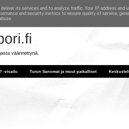
deliver its services and to analyze traffic. Your IP address and 
formance and security metrics to ensure quality of service, gen
abuse.
ori.fi
gasta väännettynä.
? -visailu
Turun Sanomat ja muut paikalliset
Keskustel