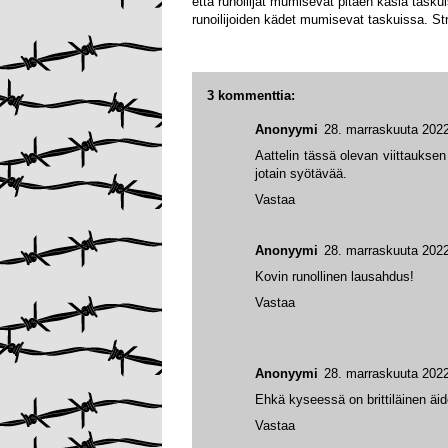
että runoilijat mumisevat pitäen käsiä tasku
runoilijoiden kädet mumisevat taskuissa. Str
3 kommenttia:
Anonyymi
28. marraskuuta 2022
Aattelin tässä olevan viittauksen
jotain syötävää.
Vastaa
Anonyymi
28. marraskuuta 2022
Kovin runollinen lausahdus!
Vastaa
Anonyymi
28. marraskuuta 2022
Ehkä kyseessä on brittiläinen äide
Vastaa