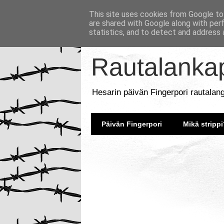
This site uses cookies from Google to 
are shared with Google along with per
statistics, and to detect and address 
Rautalankap
Hesarin päivän Fingerpori rautalan
Päivän Fingerpori
Mikä strippi