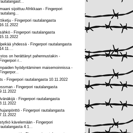
rautalangast...
maani sijoittuu Afrikkaan - Fingerpori
rautalang...
ttiketju - Fingerpori rautalangasta
16.11.2022
sähkö - Fingerpori rautalangasta
15.11.2022
lpekää yhdessä - Fingerpori rautalangasta
14.11....
istos on herättänyt pahennustakin -
Fingerpori r...
mpaiden hyödyntäminen maisemoinnissa -
Fingerpor...
ts - Fingerpori rautalangasta 10.11.2022
essman - Fingerpori rautalangasta
9.11.2022
lvänäkijä - Fingerpori rautalangasta
8.11.2022
hujanpönttö - Fingerpori rautalangasta
7.11.2022
stytkö kävelemään - Fingerpori
rautalangasta 4.1...