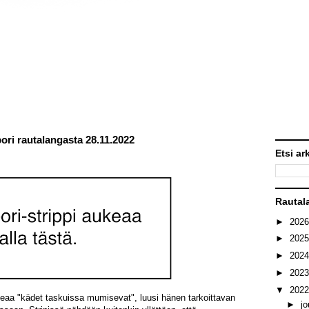
ori rautalangasta 28.11.2022
Etsi ar
Rautal
►
202
►
202
►
202
►
202
▼
202
oteaa "kädet taskuissa mumisevat", luusi hänen tarkoittavan
►
j