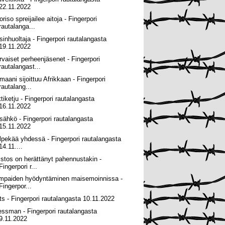
22.11.2022
riso spreijailee aitoja - Fingerpori
rautalanga...
sinhuoltaja - Fingerpori rautalangasta
19.11.2022
rvaiset perheenjäsenet - Fingerpori
rautalangast...
maani sijoittuu Afrikkaan - Fingerpori
rautalang...
ttiketju - Fingerpori rautalangasta
16.11.2022
sähkö - Fingerpori rautalangasta
15.11.2022
lpekää yhdessä - Fingerpori rautalangasta
14.11....
istos on herättänyt pahennustakin -
Fingerpori r...
mpaiden hyödyntäminen maisemoinnissa -
Fingerpor...
ts - Fingerpori rautalangasta 10.11.2022
essman - Fingerpori rautalangasta
9.11.2022