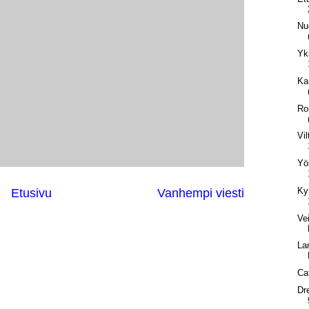
Nuo
Yk
Ka
Ro
Vil
Yö
Ky
Etusivu
Vanhempi viesti
Ve
La
Ca
Dr