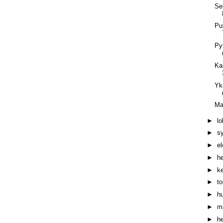
Se
Pu
Py
Ka
Yk
Ma
►
l
►
s
►
e
►
h
►
k
►
t
►
h
►
m
►
h