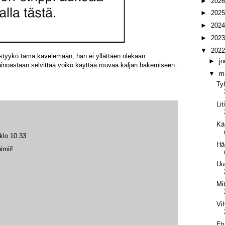
►
202
►
202
►
202
►
202
▼
202
styykö tämä kävelemään, hän ei yllättäen olekaan
►
j
ainoastaan selvittää voiko käyttää rouvaa kaljan hakemiseen.
▼
m
Ty
Li
Kä
klo 10.33
Hä
imii!
Uu
Mit
Vi
Et