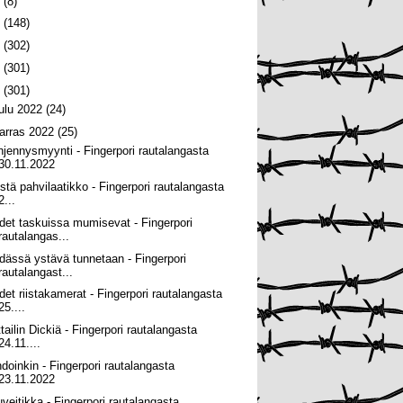
6
(8)
5
(148)
4
(302)
3
(301)
2
(301)
oulu 2022
(24)
arras 2022
(25)
hjennysmyynti - Fingerpori rautalangasta
30.11.2022
tistä pahvilaatikko - Fingerpori rautalangasta
2...
det taskuissa mumisevat - Fingerpori
rautalangas...
dässä ystävä tunnetaan - Fingerpori
rautalangast...
det riistakamerat - Fingerpori rautalangasta
25....
tailin Dickiä - Fingerpori rautalangasta
24.11....
hdoinkin - Fingerpori rautalangasta
23.11.2022
uveitikka - Fingerpori rautalangasta