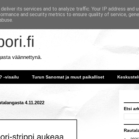
deliver its services and to analyze traffic. Your IP address and 
formance and security metrics to ensure quality of service, gen
abuse.
ori.fi
gasta väännettynä.
? -visailu
Turun Sanomat ja muut paikalliset
Keskustel
utalangasta 4.11.2022
Etsi ar
Rautal