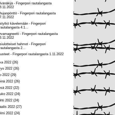
lvänäkijä - Fingerpori rautalangasta
8.11.2022
hujanpönttö - Fingerpori rautalangasta
7.11.2022
stytkö kävelemään - Fingerpori
rautalangasta 4.1...
rvamagneetti - Fingerpori rautalangasta
3.11.2022
siulotteiset hahmot - Fingerpori
rautalangasta 2...
usteet - Fingerpori rautalangasta 1.11.2022
oka 2022
(26)
yys 2022
(26)
lo 2022
(29)
einä 2022
(26)
esä 2022
(22)
ouko 2022
(24)
uhti 2022
(24)
aalis 2022
(27)
elmi 2022
(24)