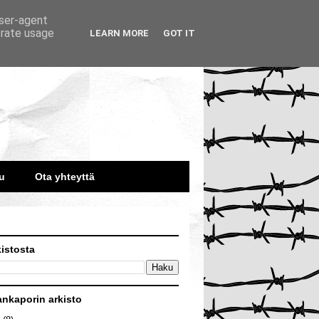
user-agent
erate usage
LEARN MORE
GOT IT
u
Ota yhteyttä
kistosta
ankaporin arkisto