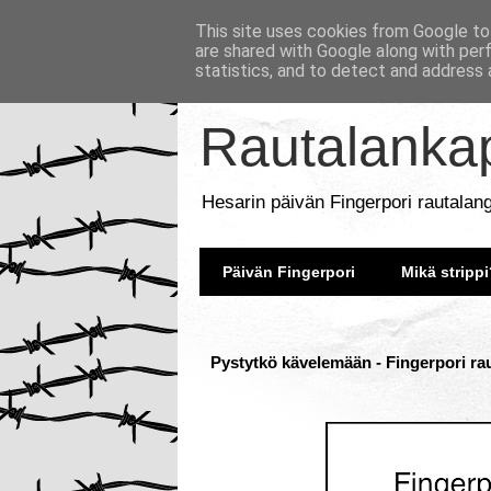
This site uses cookies from Google to 
are shared with Google along with per
statistics, and to detect and address 
Rautalankap
Hesarin päivän Fingerpori rautalan
Päivän Fingerpori
Mikä strippi
Pystytkö kävelemään - Fingerpori ra