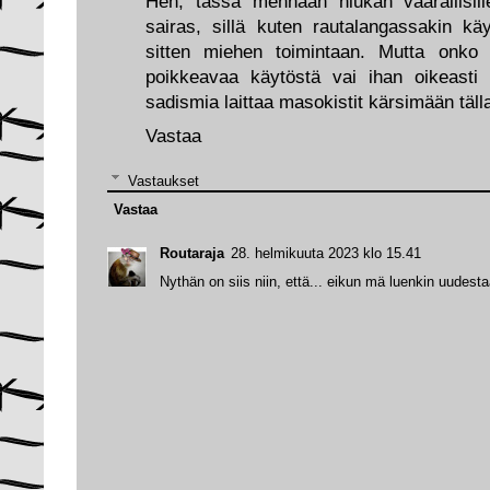
Heh, tässä mennään hiukan vaarallisill
sairas, sillä kuten rautalangassakin k
sitten miehen toimintaan. Mutta onko 
poikkeavaa käytöstä vai ihan oikeasti
sadismia laittaa masokistit kärsimään täll
Vastaa
Vastaukset
Vastaa
Routaraja
28. helmikuuta 2023 klo 15.41
Nythän on siis niin, että... eikun mä luenkin uudest