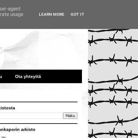
user-agent
erate usage
LEARN MORE
GOT IT
u
Ota yhteyttä
kistosta
ankaporin arkisto