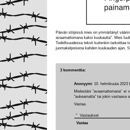
Päivän stripissä mies on ymmärtänyt väärin o
avaamattomana kaksi kuukautta". Mies luuli
Todellisuudessa teksti kuitenkin tarkoittaa 
juomakelpoisena kahden kuukauden ajan. St
3 kommenttia:
Anonyymi
10. helmikuuta 2023 
Mielestäni ”avaamattomana” ei viit
”aukeamatta” tai jokin vastaava av
Vastaa
Vastaukset
Vastaa