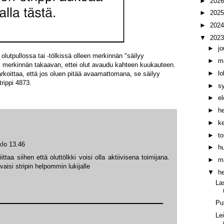
►
202
►
202
►
202
▼
202
►
j
lutpullossa tai -tölkissä olleen merkinnän "säilyy
►
m
 merkinnän takaavan, ettei olut avaudu kahteen kuukauteen.
►
l
tarkoittaa, että jos oluen pitää avaamattomana, se säilyy
rippi 4873.
►
s
►
e
►
h
►
k
►
t
klo 13.46
►
h
taa siihen että oluttölkki voisi olla aktiivisena toimijana.
►
m
aisi stripin helpommin lukijalle
▼
h
La
Pu
Le