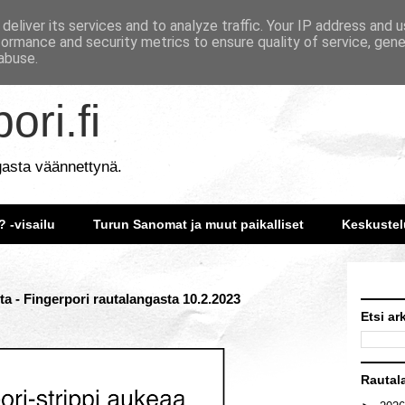
deliver its services and to analyze traffic. Your IP address and 
formance and security metrics to ensure quality of service, gen
abuse.
ori.fi
gasta väännettynä.
? -visailu
Turun Sanomat ja muut paikalliset
Keskustel
a - Fingerpori rautalangasta 10.2.2023
Etsi ar
Rautal