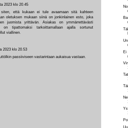
ta 2023 klo 20.45
No
siten, että kukaan ei tule avaamaan sitä kahteen
aan oletuksen mukaan siinä on jonkinlainen esto, joka
Ba
uen juomista yrittävän. Asiakas on ymmärrettävästi
 on tipattomaksi tarkoittamallaan ajalla sortunut
Tä
lut viallinen.
Un
a 2023 klo 20.53
Ei
luttölkin passiiviseen vastarintaan aukaisua vastaan.
Vir
Ta
Täi
Ne
Ys
Po
Uu