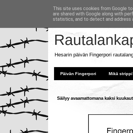
This site uses cookies from Google to 
are shared with Google along with per
statistics, and to detect and address 
Rautalankap
Hesarin päivän Fingerpori rautalan
Päivän Fingerpori
Mikä strippi
Säilyy avaamattomana kaksi kuukautt