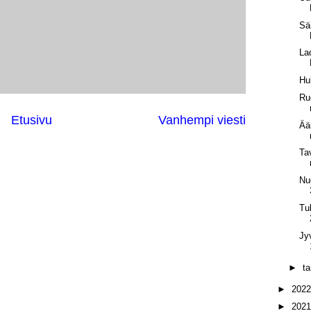
Sä
La
Hu
Ru
Etusivu
Vanhempi viesti
Ää
Ta
Nu
Tu
Jy
►
t
►
202
►
202