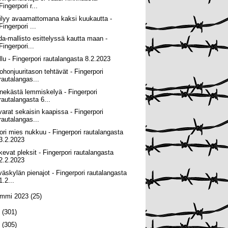
Fingerpori r...
ilyy avaamattomana kaksi kuukautta -
Fingerpori ...
da-mallisto esittelyssä kautta maan -
Fingerpori...
llu - Fingerpori rautalangasta 8.2.2023
ohonjuuritason tehtävät - Fingerpori
rautalangas...
nekästä lemmiskelyä - Fingerpori
rautalangasta 6...
varat sekaisin kaapissa - Fingerpori
rautalangas...
ori mies nukkuu - Fingerpori rautalangasta
3.2.2023
kevat pleksit - Fingerpori rautalangasta
2.2.2023
väskylän pienajot - Fingerpori rautalangasta
1.2...
ammi 2023
(25)
2
(301)
1
(305)