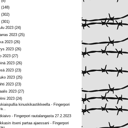
6
(8)
5
(148)
4
(302)
3
(301)
oulu 2023
(24)
arras 2023
(25)
oka 2023
(26)
yys 2023
(26)
lo 2023
(27)
einä 2023
(26)
esä 2023
(23)
ouko 2023
(25)
uhti 2023
(23)
aalis 2023
(27)
elmi 2023
(24)
skiaispullia kinuskikastikkeella - Fingerpori
ra...
tkiaivo - Fingerpori rautalangasta 27.2.2023
ikkasin itseni partaa ajaessani - Fingerpori
rau...