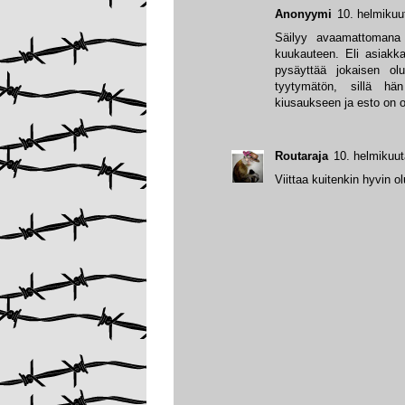
Anonyymi
10. helmikuu
Säilyy avaamattomana 
kuukauteen. Eli asiakk
pysäyttää jokaisen ol
tyytymätön, sillä hän
kiusaukseen ja esto on ol
Routaraja
10. helmikuut
Viittaa kuitenkin hyvin o