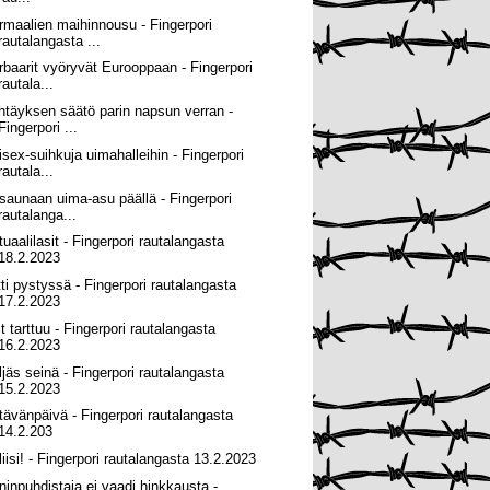
rmaalien maihinnousu - Fingerpori
rautalangasta ...
rbaarit vyöryvät Eurooppaan - Fingerpori
rautala...
htäyksen säätö parin napsun verran -
Fingerpori ...
isex-suihkuja uimahalleihin - Fingerpori
rautala...
 saunaan uima-asu päällä - Fingerpori
rautalanga...
tuaalilasit - Fingerpori rautalangasta
18.2.2023
tti pystyssä - Fingerpori rautalangasta
17.2.2023
t tarttuu - Fingerpori rautalangasta
16.2.2023
ljäs seinä - Fingerpori rautalangasta
15.2.2023
tävänpäivä - Fingerpori rautalangasta
14.2.203
liisi! - Fingerpori rautalangasta 13.2.2023
ninpuhdistaja ei vaadi hinkkausta -