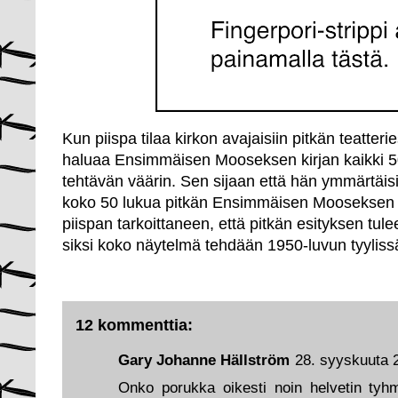
Kun piispa tilaa kirkon avajaisiin pitkän teatter
haluaa Ensimmäisen Mooseksen kirjan kaikki 5
tehtävän väärin. Sen sijaan että hän ymmärtäis
koko 50 lukua pitkän Ensimmäisen Mooseksen k
piispan tarkoittaneen, että pitkän esityksen tul
siksi koko näytelmä tehdään 1950-luvun tyyliss
12 kommenttia:
Gary Johanne Hällström
28. syyskuuta 
Onko porukka oikesti noin helvetin tyhm