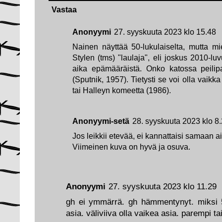
Vastaa
Anonyymi
27. syyskuuta 2023 klo 15.48
Nainen näyttää 50-lukulaiselta, mutta 
Stylen (tms) "laulaja", eli joskus 2010-lu
aika epämääräistä. Onko katossa peilipall
(Sputnik, 1957). Tietysti se voi olla vaik
tai Halleyn komeetta (1986).
Anonyymi-setä
28. syyskuuta 2023 klo 8
Jos leikkii etevää, ei kannattaisi samaan a
Viimeinen kuva on hyvä ja osuva.
Anonyymi
27. syyskuuta 2023 klo 11.29
gh ei ymmärrä. gh hämmentynyt. miksi 50
asia. väliviiva olla vaikea asia. parempi 