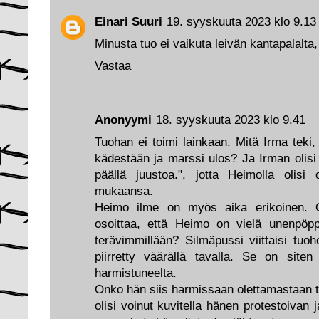
Einari Suuri
19. syyskuuta 2023 klo 9.13
Minusta tuo ei vaikuta leivän kantapalalta, 
Vastaa
Anonyymi
18. syyskuuta 2023 klo 9.41
Tuohan ei toimi lainkaan. Mitä Irma teki
kädestään ja marssi ulos? Ja Irman olisi
päällä juustoa.", jotta Heimolla olisi 
mukaansa.
Heimo ilme on myös aika erikoinen. O
osoittaa, että Heimo on vielä unenpöpp
terävimmillään? Silmäpussi viittaisi tuo
piirretty väärällä tavalla. Se on siten
harmistuneelta.
Onko hän siis harmissaan olettamastaan t
olisi voinut kuvitella hänen protestoivan 