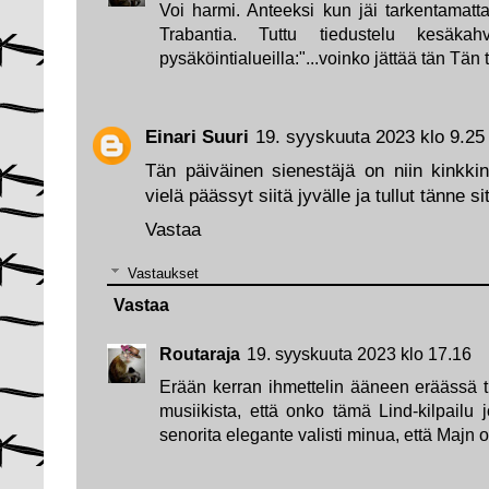
Voi harmi. Anteeksi kun jäi tarkentamatta, 
Trabantia. Tuttu tiedustelu kesäkahvi
pysäköintialueilla:"...voinko jättää tän Tän
Einari Suuri
19. syyskuuta 2023 klo 9.25
Tän päiväinen sienestäjä on niin kinkkin
vielä päässyt siitä jyvälle ja tullut tänne s
Vastaa
Vastaukset
Vastaa
Routaraja
19. syyskuuta 2023 klo 17.16
Erään kerran ihmettelin ääneen eräässä ti
musiikista, että onko tämä Lind-kilpailu j
senorita elegante valisti minua, että Majn o