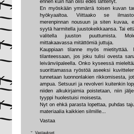
ennen kuin hän olisi edes lähtenyt.
En myöskään ymmärrä toisen kuvan taus
hyökyaaltoa. Viittaako se ilmasto
merenpinnan nousuun ja siten kuvaa, et
syytä harmitella juustokeikkaansa. Tai että
valitella juuston puuttumista. Mo
mittakaavassa mitättömiä juttuja.
Kauppiaan tilanne myös mietityttää. M
tilanteessaan, jos joku tulisi ovesta sa
leivänviipaleella. Onko kyseessä mieleltä
suorittamassa ryöstöä aseeksi kuvittelem
tunnetaan luonnonlakien rikkomisesta, jote
ampua. Setsuuri ja revolveri kuitenkin l
niiden alkukirjaimia poistetaan, niin jälj
tyyppi huolestuisi moisesta.
Nyt on ehkä parasta lopettaa, puhdas taju
materiaalia kaikkien silmille...
Vastaa
Vastaukset