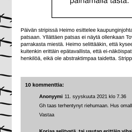
Päivän stripissä Heimo esittelee kaupunginjoht
patsaan. Yllättäen patsas ei näytä ollenkaan To
parrakasta miestä. Heimo selittääkin, että kyse
kuitenkin erittäin epätavallista, että ei-näköispat
henkilöä, eikä ole abstraktimpaa taidetta. Stripp
10 kommenttia:
Anonyymi
11. syyskuuta 2021 klo 7.36
Gh taas terhentynyt riehumaan. Hus omalle 
Vastaa
Korjaa selitystä, tai usutan erittäin vi