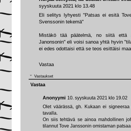
syyskuuta 2021 klo 13.48
Eli selitys lyhyesti "Patsas ei esitä T
Svenssonin tekemä"
Mistäkö tää päätelmä, no siitä että 
Janonsonin" eli voisi sanoa yhtä hyvin "t
ei edes odottaisi että se teos esittäisi maa
Vastaa
Vastaukset
Vastaa
Anonyymi
10. syyskuuta 2021 klo 19.02
Olet väärässä, gh. Kukaan ei signeeraa
tavalla.
On siis tehtävä se ainoa mahdollinen jo
tilannut Tove Janssonin omistaman patsaa