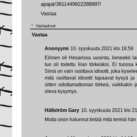
apajat/3811449922288997/
Vastaa
Vastaukset
Vastaa
Anonyymi
10. syyskuuta 2021 klo 18.59
Eilinen oli Hesarissa uusinta, lieneekö lai
tuo oli todettu liian törkeäksi. Ei tuossa 
Siinä on vain rasittava idiootti, joka kyse
mitä rasittavat idiootit tapaavat kysyä 
sitten odottamattoman törkeä, vaikkakin p
oleva kysymys.
Hällström Gary
10. syyskuuta 2021 klo 2
Mutta oisin halunnut tietää mitä termiä hä