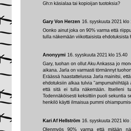
Gh:n käsialaa tai kopioijan tuotoksia?
Gary Von Herzen
16. syyskuuta 2021 klo
Oonko ainut joka on 90% varma että riippu
tulla näkemään viikottaisista ehdotuksista 
Anonyymi
16. syyskuuta 2021 klo 15.40
Gary, tuohan on ollut Aku Ankassa jo mon
aikana. Jarla on varmasti törmännyt tuohon
Eräässä haastattelussa Jarla mainitsi, että
ehdotuksiin alkaa tulvia "ampumahiihtäjä
että sitä ei tulla näkemään. Itselleni t
Todennäköisesti keksittiin puoli sekuntia
henkilö käytti ilmaisua pummi ohiampumis
Kari Af Hellström
16. syyskuuta 2021 klo
Olenmyös 90% varma että mitään näistä