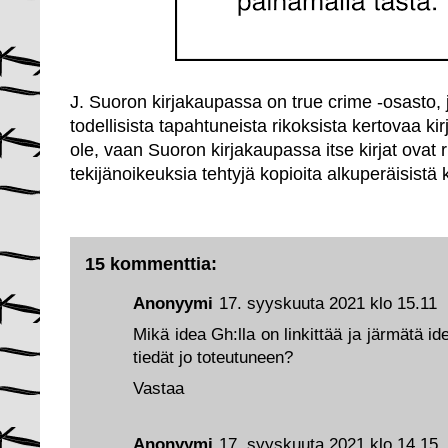
J. Suoron kirjakaupassa on true crime -osasto, j
todellisista tapahtuneista rikoksista kertovaa kir
ole, vaan Suoron kirjakaupassa itse kirjat ovat r
tekijänoikeuksia tehtyjä kopioita alkuperäisistä k
15 kommenttia:
Anonyymi
17. syyskuuta 2021 klo 15.11
Mikä idea Gh:lla on linkittää ja järmätä i
tiedät jo toteutuneen?
Vastaa
Anonyymi
17. syyskuuta 2021 klo 14.15