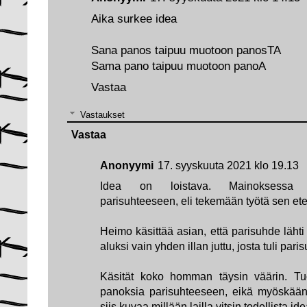
Aika surkee idea
Sana panos taipuu muotoon panosTA
Sama pano taipuu muotoon panoA
Vastaa
Vastaukset
Vastaa
Anonyymi
17. syyskuuta 2021 klo 19.13
Idea on loistava. Mainoksessa 
parisuhteeseen, eli tekemään työtä sen et
Heimo käsittää asian, että parisuhde lähti
aluksi vain yhden illan juttu, josta tuli pari
Käsität koko homman täysin väärin. Tu
panoksia parisuhteeseen, eikä myöskään
siis kuvaa millään lailla vitsin todellista id