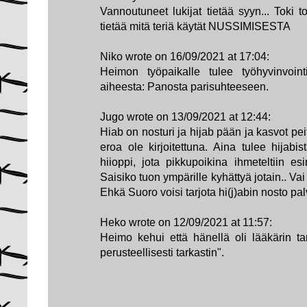
Vannoutuneet lukijat tietää syyn... Toki 
tietää mitä teriä käytät NUSSIMISESTA
Niko wrote on 16/09/2021 at 17:04:
Heimon työpaikalle tulee työhyvinvoin
aiheesta: Panosta parisuhteeseen.
Jugo wrote on 13/09/2021 at 12:44:
Hiab on nosturi ja hijab pään ja kasvot pe
eroa ole kirjoitettuna. Aina tulee hijabi
hiioppi, jota pikkupoikina ihmeteltiin es
Saisiko tuon ympärille kyhättyä jotain.. Vai 
Ehkä Suoro voisi tarjota hi(j)abin nosto palv
Heko wrote on 12/09/2021 at 11:57:
Heimo kehui että hänellä oli lääkärin tar
perusteellisesti tarkastin".