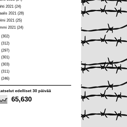
uhti 2021
(24)
aalis 2021
(28)
elmi 2021
(25)
ammi 2021
(24)
0
(302)
9
(312)
8
(297)
7
(301)
6
(303)
5
(311)
4
(246)
atselut edelliset 30 päivää
65,630