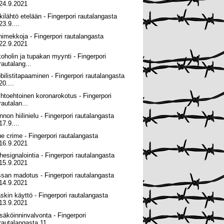
24.9.2021
kilähtö etelään - Fingerpori rautalangasta
23.9....
nimekkoja - Fingerpori rautalangasta
22.9.2021
koholin ja tupakan myynti - Fingerpori
rautalang...
bilistitapaaminen - Fingerpori rautalangasta
20....
ihtoehtoinen koronarokotus - Fingerpori
rautalan...
nnon hiilinielu - Fingerpori rautalangasta
17.9....
ue crime - Fingerpori rautalangasta
16.9.2021
hesignalointia - Fingerpori rautalangasta
15.9.2021
ssan madotus - Fingerpori rautalangasta
14.9.2021
skin käyttö - Fingerpori rautalangasta
13.9.2021
säköinninvalvonta - Fingerpori
rautalangasta 11....