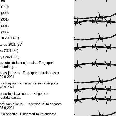
6
(8)
5
(148)
4
(302)
3
(301)
2
(301)
1
(305)
oulu 2021
(27)
arras 2021
(25)
oka 2021
(26)
yys 2021
(26)
uvostoliittolainen jumala - Fingerpori
rautalang...
anas ja pizza - Fingerpori rautalangasta
29.9.2021
rvamagneetti - Fingerpori rautalangasta
28.9.2021
riso tuijottaa ruutua - Fingerpori
rautalangast...
astuvan oikeus - Fingerpori rautalangasta
25.9.2021
ilua sadetta - Fingerpori rautalangasta