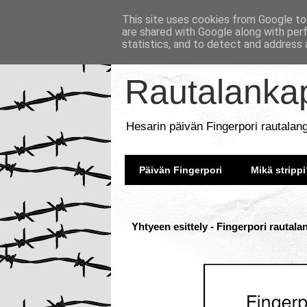
This site uses cookies from Google to 
are shared with Google along with per
statistics, and to detect and address 
Rautalankap
Hesarin päivän Fingerpori rautalan
Päivän Fingerpori
Mikä strippi
Yhtyeen esittely - Fingerpori rautala