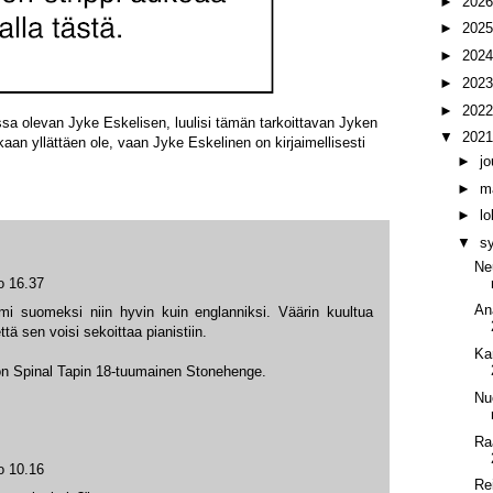
►
202
►
202
►
202
►
202
►
202
ossa olevan Jyke Eskelisen, luulisi tämän tarkoittavan Jyken
▼
202
kaan yllättäen ole, vaan Jyke Eskelinen on kirjaimellisesti
►
j
►
m
►
l
▼
s
Ne
o 16.37
An
oimi suomeksi niin hyvin kuin englanniksi. Väärin kuultua
tä sen voisi sekoittaa pianistiin.
Ka
on Spinal Tapin 18-tuumainen Stonehenge.
Nuo
Ra
o 10.16
Re