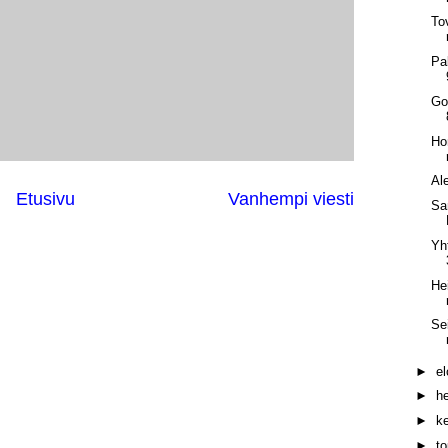
To
Pa
Go
Ho
Al
Etusivu
Vanhempi viesti
Sa
Yh
He
Se
►
e
►
h
►
k
►
t