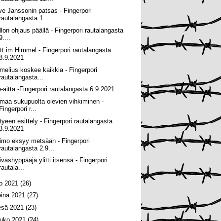
ve Janssonin patsas - Fingerpori
rautalangasta 1...
llon ohjaus päällä - Fingerpori rautalangasta
9....
tt im Himmel - Fingerpori rautalangasta
8.9.2021
melius koskee kaikkia - Fingerpori
rautalangasta...
e-aitta -Fingerpori rautalangasta 6.9.2021
maa sukupuolta olevien vihkiminen -
Fingerpori r...
tyeen esittely - Fingerpori rautalangasta
3.9.2021
imo eksyy metsään - Fingerpori
rautalangasta 2.9...
iväshyppääjä ylitti itsensä - Fingerpori
rautala...
lo 2021
(26)
einä 2021
(27)
esä 2021
(23)
ouko 2021
(24)