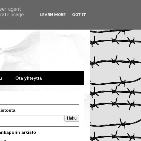
user-agent
erate usage
LEARN MORE
GOT IT
u
Ota yhteyttä
kistosta
ankaporin arkisto