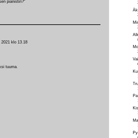
sen pianistin?"
Äk
Mi
Al
 2021 klo 13.18
Mo
Va
yksi tuuma.
Ku
Tr
Pa
Ki
Ma
Py