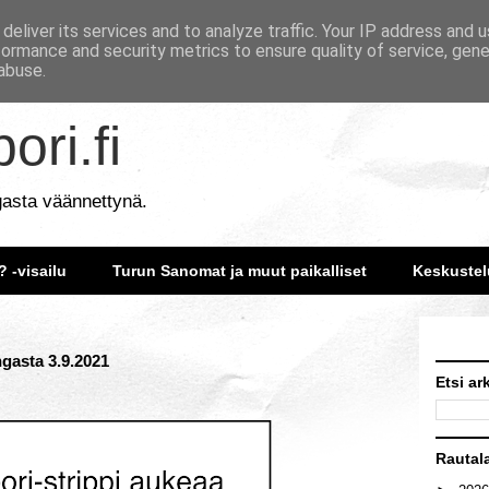
deliver its services and to analyze traffic. Your IP address and 
formance and security metrics to ensure quality of service, gen
abuse.
ori.fi
gasta väännettynä.
? -visailu
Turun Sanomat ja muut paikalliset
Keskustel
ngasta 3.9.2021
Etsi ar
Rautal