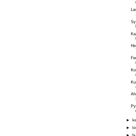
La
Syn
Ka
He
Fe
Ko
Ku
Ah
Py
►
k
►
t
►
h