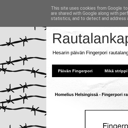
This site uses cookies from Google to 
are shared with Google along with per
statistics, and to detect and address 
Rautalankap
Hesarin päivän Fingerpori rautalan
Päivän Fingerpori
Mikä strippi
Homelius Helsingissä - Fingerpori ra