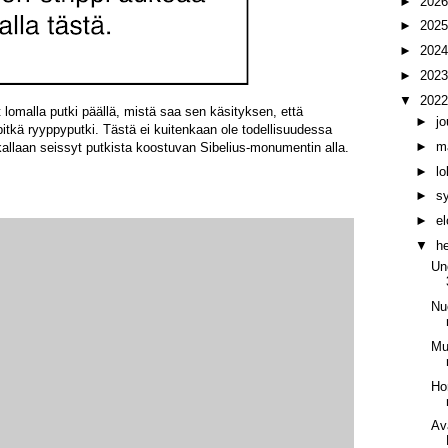
►
202
►
202
►
202
►
202
▼
202
t lomalla putki päällä, mistä saa sen käsityksen, että
►
j
ä pitkä ryyppyputki. Tästä ei kuitenkaan ole todellisuudessa
►
m
llaan seissyt putkista koostuvan Sibelius-monumentin alla.
►
l
►
s
►
e
▼
h
Un
Nu
Mu
Ho
Av