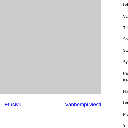
Lok
Va
Tu
Sh
St
Sy
Pa
Ke
Ho
Lä
Etusivu
Vanhempi viesti
Pi
Yl