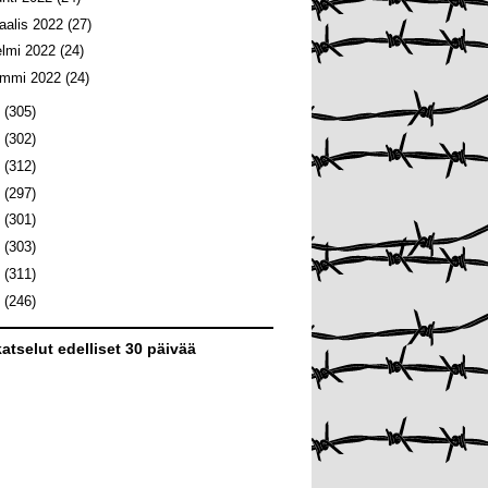
aalis 2022
(27)
elmi 2022
(24)
ammi 2022
(24)
1
(305)
0
(302)
9
(312)
8
(297)
7
(301)
6
(303)
5
(311)
4
(246)
atselut edelliset 30 päivää