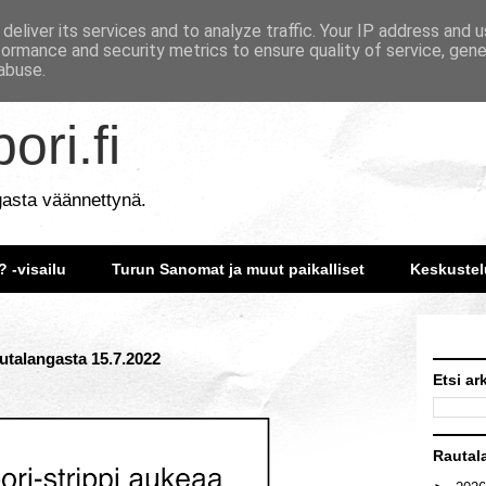
deliver its services and to analyze traffic. Your IP address and 
formance and security metrics to ensure quality of service, gen
abuse.
ori.fi
gasta väännettynä.
? -visailu
Turun Sanomat ja muut paikalliset
Keskustel
utalangasta 15.7.2022
Etsi ar
Rautal