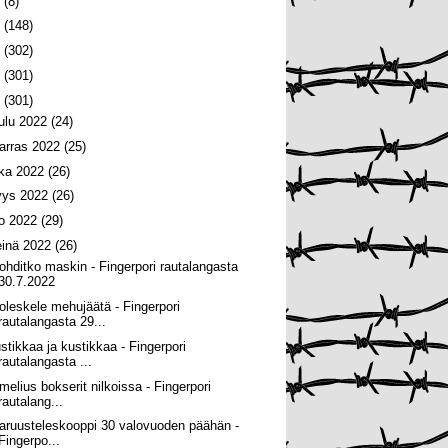
6
(8)
5
(148)
4
(302)
3
(301)
2
(301)
oulu 2022
(24)
arras 2022
(25)
oka 2022
(26)
yys 2022
(26)
lo 2022
(29)
einä 2022
(26)
ohditko maskin - Fingerpori rautalangasta
30.7.2022
oleskele mehujäätä - Fingerpori
rautalangasta 29...
stikkaa ja kustikkaa - Fingerpori
rautalangasta ...
melius bokserit nilkoissa - Fingerpori
rautalang...
aruusteleskooppi 30 valovuoden päähän -
Fingerpo...