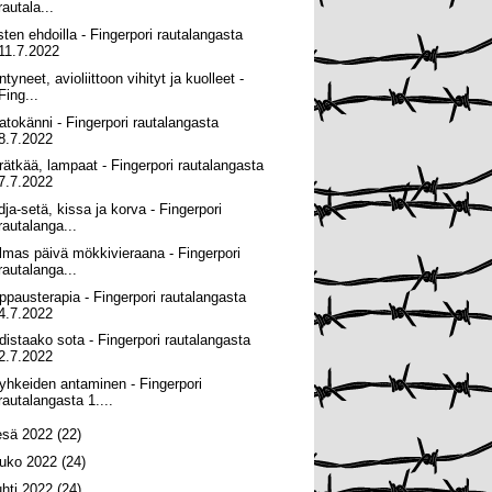
rautala...
sten ehdoilla - Fingerpori rautalangasta
11.7.2022
tyneet, avioliittoon vihityt ja kuolleet -
Fing...
atokänni - Fingerpori rautalangasta
8.7.2022
rätkää, lampaat - Fingerpori rautalangasta
7.7.2022
dja-setä, kissa ja korva - Fingerpori
rautalanga...
lmas päivä mökkivieraana - Fingerpori
rautalanga...
ppausterapia - Fingerpori rautalangasta
4.7.2022
distaako sota - Fingerpori rautalangasta
2.7.2022
yhkeiden antaminen - Fingerpori
rautalangasta 1....
esä 2022
(22)
ouko 2022
(24)
uhti 2022
(24)