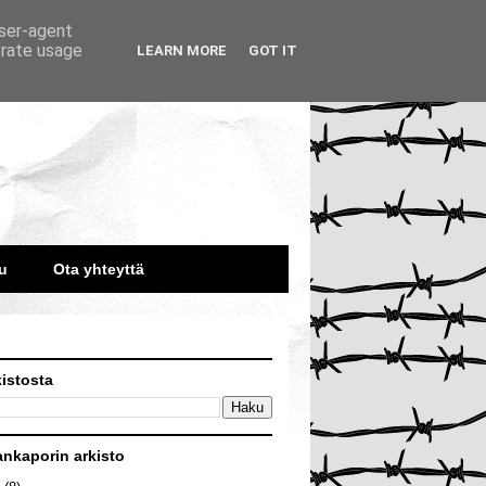
user-agent
erate usage
LEARN MORE
GOT IT
u
Ota yhteyttä
kistosta
ankaporin arkisto