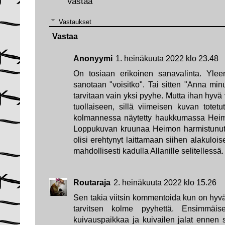
Vastaa
Vastaukset
Vastaa
Anonyymi
1. heinäkuuta 2022 klo 23.48
On tosiaan erikoinen sanavalinta. Yleen
sanotaan "voisitko". Tai sitten "Anna min
tarvitaan vain yksi pyyhe. Mutta ihan hyvä vi
tuollaiseen, sillä viimeisen kuvan totetu
kolmannessa näytetty haukkumassa Heimoa
Loppukuvan kruunaa Heimon harmistunut 
olisi erehtynyt laittamaan siihen alakulois
mahdollisesti kadulla Allanille selitellessä.
Routaraja
2. heinäkuuta 2022 klo 15.26
Sen takia viitsin kommentoida kun on hyvä
tarvitsen kolme pyyhettä. Ensimmäisen
kuivauspaikkaa ja kuivailen jalat ennen 