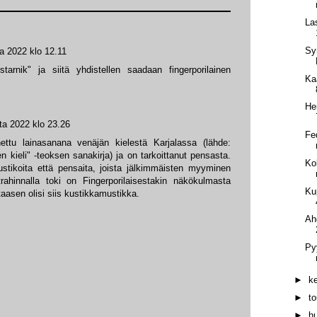
La
Syn
a 2022 klo 12.11
arnik" ja siitä yhdistellen saadaan fingerporilainen
Ka
He
ta 2022 klo 23.26
Fe
ttu lainasanana venäjän kielestä Karjalassa (lähde:
n kieli" -teoksen sanakirja) ja on tarkoittanut pensasta.
Ko
tikoita että pensaita, joista jälkimmäisten myyminen
trahinnalla toki on Fingerporilaisestakin näkökulmasta
Ku
asen olisi siis kustikkamustikka.
Ah
Py
►
k
►
t
►
h