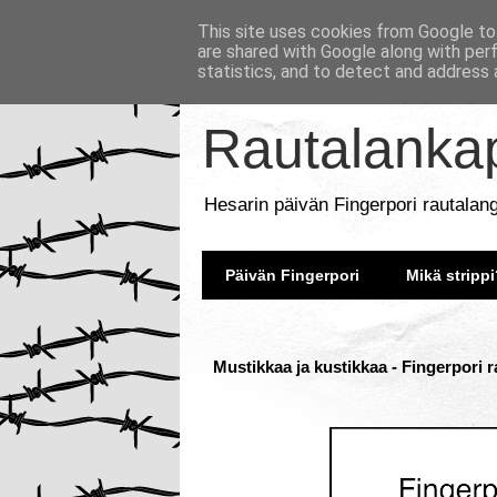
This site uses cookies from Google to 
are shared with Google along with per
statistics, and to detect and address 
Rautalankap
Hesarin päivän Fingerpori rautalan
Päivän Fingerpori
Mikä strippi
Mustikkaa ja kustikkaa - Fingerpori 