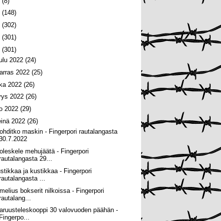
6
(8)
5
(148)
4
(302)
3
(301)
2
(301)
oulu 2022
(24)
arras 2022
(25)
oka 2022
(26)
yys 2022
(26)
lo 2022
(29)
einä 2022
(26)
ohditko maskin - Fingerpori rautalangasta
30.7.2022
oleskele mehujäätä - Fingerpori
rautalangasta 29...
stikkaa ja kustikkaa - Fingerpori
rautalangasta ...
melius bokserit nilkoissa - Fingerpori
rautalang...
aruusteleskooppi 30 valovuoden päähän -
Fingerpo...