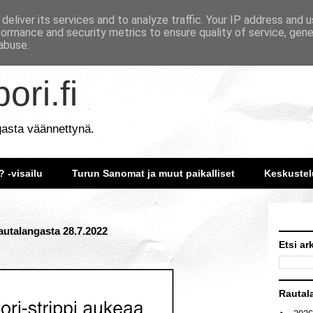
deliver its services and to analyze traffic. Your IP address and 
formance and security metrics to ensure quality of service, gen
abuse.
ori.fi
gasta väännettynä.
? -visailu
Turun Sanomat ja muut paikalliset
Keskustel
rautalangasta 28.7.2022
Etsi ar
Rautal