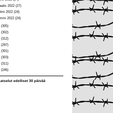
aalis 2022
(27)
elmi 2022
(24)
ammi 2022
(24)
1
(305)
0
(302)
9
(312)
8
(297)
7
(301)
6
(303)
5
(311)
4
(246)
atselut edelliset 30 päivää