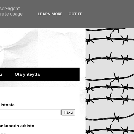
user-agent
erate usage
LEARN MORE
GOT IT
u
Ota yhteyttä
kistosta
ankaporin arkisto