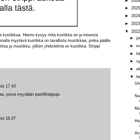
►
202
►
202
►
202
►
202
▼
202
 kustikkaa. Heimo kysyy mitä kustikka on ja toisesta
►
j
malla myytävä kustikka on tavallista mustikkaa, jonka päälle
►
m
irtsa ja mustikka, jolloin yhdistelmä on kustikka. Strippi
►
l
►
s
►
e
▼
h
Un
klo 17.43
aa, jossa myydään pastillinippuja.
Nu
Mu
klo 16.07
Ho
Av