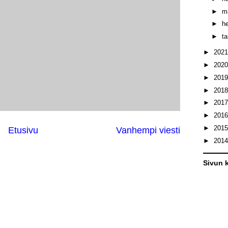
►
m
►
h
►
t
►
202
►
202
►
201
►
201
►
201
►
201
►
201
Etusivu
Vanhempi viesti
►
201
Sivun k