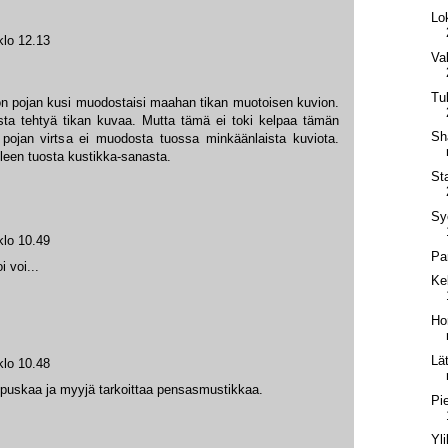
Lok
klo 12.13
Va
Tu
tuon pojan kusi muodostaisi maahan tikan muotoisen kuvion.
sesta tehtyä tikan kuvaa. Mutta tämä ei toki kelpaa tämän
Sh
n pojan virtsa ei muodosta tuossa minkäänlaista kuviota.
ieleen tuosta kustikka-sanasta.
St
Sy
klo 10.49
Pa
 voi...
Ke
Ho
Lä
klo 10.48
a puskaa ja myyjä tarkoittaa pensasmustikkaa.
Pi
Yl