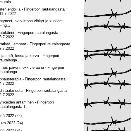
rautala...
sten ehdoilla - Fingerpori rautalangasta
11.7.2022
tyneet, avioliittoon vihityt ja kuolleet -
Fing...
atokänni - Fingerpori rautalangasta
8.7.2022
rätkää, lampaat - Fingerpori rautalangasta
7.7.2022
dja-setä, kissa ja korva - Fingerpori
rautalanga...
lmas päivä mökkivieraana - Fingerpori
rautalanga...
ppausterapia - Fingerpori rautalangasta
4.7.2022
distaako sota - Fingerpori rautalangasta
2.7.2022
yhkeiden antaminen - Fingerpori
rautalangasta 1....
esä 2022
(22)
ouko 2022
(24)
uhti 2022
(24)