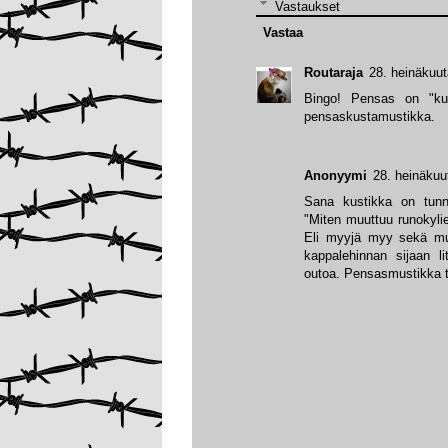
Vastaukset
Vastaa
Routaraja
28. heinäkuut
Bingo! Pensas on "kust
pensaskustamustikka.
Anonyymi
28. heinäkuu
Sana kustikka on tunne
"Miten muuttuu runokylie
Eli myyjä myy sekä mus
kappalehinnan sijaan li
outoa. Pensasmustikka ta