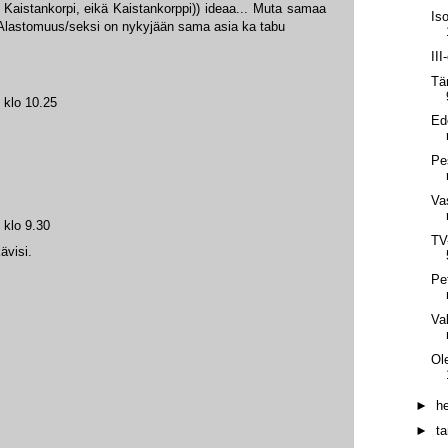
is Kaistankorpi, eikä Kaistankorppi)) ideaa... Muta samaa
Is
 Alastomuus/seksi on nykyjään sama asia ka tabu
II
Tä
 klo 10.25
Ed
Pe
Va
 klo 9.30
TV
ävisi.
Pet
Va
Ol
►
h
►
t