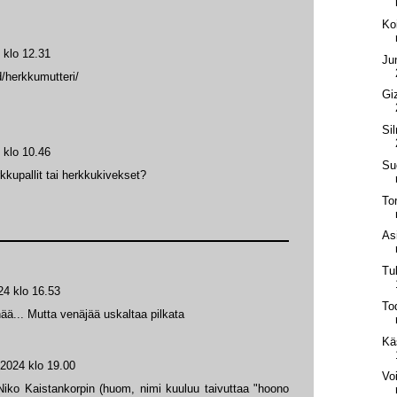
Koi
 klo 12.31
Ju
d/herkkumutteri/
Gi
Si
 klo 10.46
Su
rkkupallit tai herkkukivekset?
To
Asi
Tu
24 klo 16.53
Tod
enää... Mutta venäjää uskaltaa pilkata
Kä
 2024 klo 19.00
Vo
 Niko Kaistankorpin (huom, nimi kuuluu taivuttaa "hoono