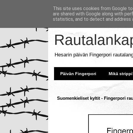
This site uses cookies from Google to 
are shared with Google along with per
statistics, and to detect and address 
Rautalankap
Hesarin päivän Fingerpori rautalan
Päivän Fingerpori
Mikä strippi
Suomenkieliset kyltit - Fingerpori ra