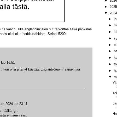
►
202
►
202
▼
202
►
j
►
m
uts väärin, sillä englanninkielen nut tarkoittaa sekä pähkinää
►
l
ös olisi ollut herkkupähkinät. Strippi 5200.
►
s
►
e
►
h
►
k
 klo 16.51
►
t
kun olisi pitänyt käyttää Englanti-Suomi sanakirjaa
►
h
▼
m
Yl
Toi
La
uta 2024 klo 23.11
i täällä, gh.
Ha
usta entiseen siis.