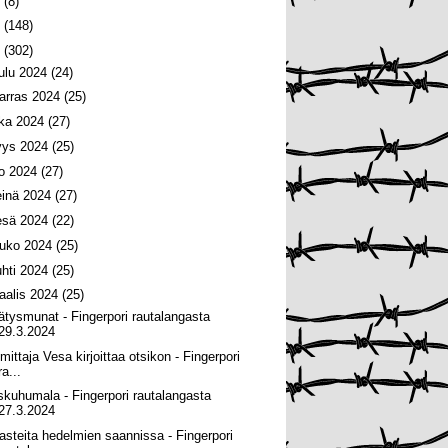
6
(8)
5
(148)
4
(302)
oulu 2024
(24)
arras 2024
(25)
oka 2024
(27)
yys 2024
(25)
lo 2024
(27)
einä 2024
(27)
esä 2024
(22)
ouko 2024
(25)
uhti 2024
(25)
aalis 2024
(25)
lätysmunat - Fingerpori rautalangasta
29.3.2024
mittaja Vesa kirjoittaa otsikon - Fingerpori
ra...
skuhumala - Fingerpori rautalangasta
27.3.2024
asteita hedelmien saannissa - Fingerpori