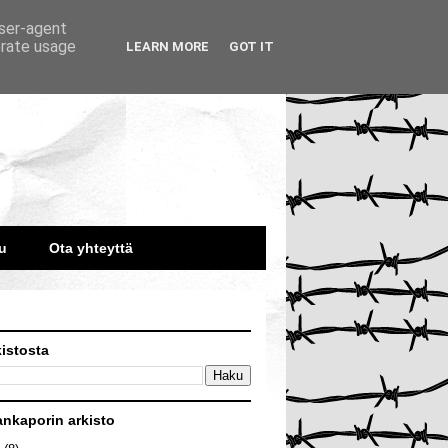
user-agent
erate usage
LEARN MORE
GOT IT
u
Ota yhteyttä
kistosta
ankaporin arkisto