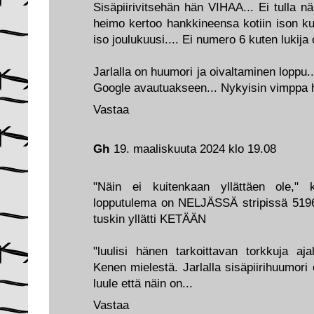
Sisäpiirivitsehän hän VIHAA... Ei tulla 
heimo kertoo hankkineensa kotiin ison ku
iso joulukuusi.... Ei numero 6 kuten lukija
Jarlalla on huumori ja oivaltaminen loppu.
Google avautuakseen... Nykyisin vimppa ha
Vastaa
Gh
19. maaliskuuta 2024 klo 19.08
"Näin ei kuitenkaan yllättäen ole," 
lopputulema on NELJÄSSÄ stripissä 5196:
tuskin yllätti KETÄÄN
"luulisi hänen tarkoittavan torkkuja aja
Kenen mielestä. Jarlalla sisäpiirihuumori 
luule että näin on...
Vastaa