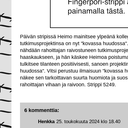
Päivän stripissä Heimo mainitsee ylpeänä kolle
tutkimusprojektinsa on nyt "kovassa huudossa
nähdään rahoittajan raivostuneen tutkimusproje
haaskaukseen, ja hän käskee Heimoa poistuma
tulkitsee tilanteen positiivisesti, sanoen projek
huudossa". Vitsi perustuu ilmaisuun "kovassa 
näkee sen tarkoittavan suurta huomiota ja suosio
rahoittajan vihaan ja raivoon. Strippi 5249.
6 kommenttia:
Henkka
25. toukokuuta 2024 klo 18.40