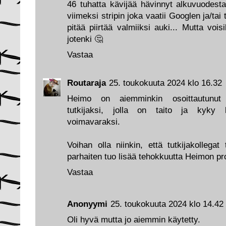
46 tuhatta kävijää hävinnyt alkuvuodesta
viimeksi stripin joka vaatii Googlen ja/tai
pitää piirtää valmiiksi auki... Mutta voi
jotenki 🤔
Vastaa
Routaraja
25. toukokuuta 2024 klo 16.32
Heimo on aiemminkin osoittautunut m
tutkijaksi, jolla on taito ja kyky
voimavaraksi.
Voihan olla niinkin, että tutkijakollegat
parhaiten tuo lisää tehokkuutta Heimon pro
Vastaa
Anonyymi
25. toukokuuta 2024 klo 14.42
Oli hyvä mutta jo aiemmin käytetty.