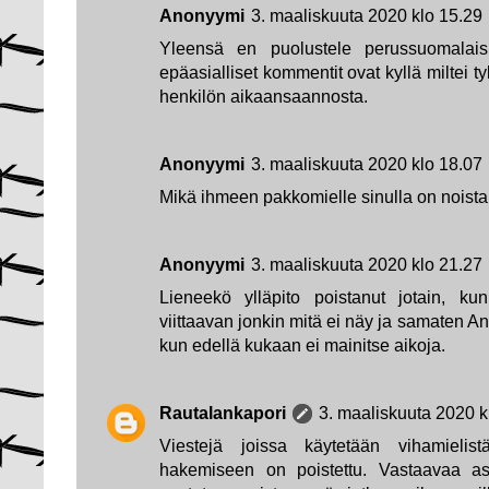
Anonyymi
3. maaliskuuta 2020 klo 15.29
Yleensä en puolustele perussuomalaisi
epäasialliset kommentit ovat kyllä miltei 
henkilön aikaansaannosta.
Anonyymi
3. maaliskuuta 2020 klo 18.07
Mikä ihmeen pakkomielle sinulla on noista 
Anonyymi
3. maaliskuuta 2020 klo 21.27
Lieneekö ylläpito poistanut jotain, ku
viittaavan jonkin mitä ei näy ja samaten A
kun edellä kukaan ei mainitse aikoja.
Rautalankapori
3. maaliskuuta 2020 k
Viestejä joissa käytetään vihamieli
hakemiseen on poistettu. Vastaavaa asi