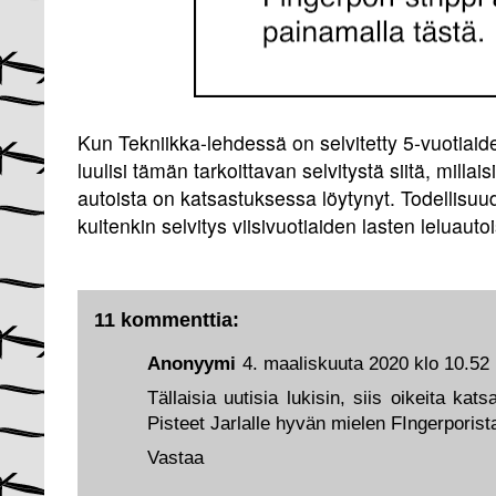
Kun Tekniikka-lehdessä on selvitetty 5-vuotiaid
luulisi tämän tarkoittavan selvitystä siitä, millais
autoista on katsastuksessa löytynyt. Todellisu
kuitenkin selvitys viisivuotiaiden lasten leluautoi
11 kommenttia:
Anonyymi
4. maaliskuuta 2020 klo 10.52
Tällaisia uutisia lukisin, siis oikeita kat
Pisteet Jarlalle hyvän mielen FIngerporist
Vastaa