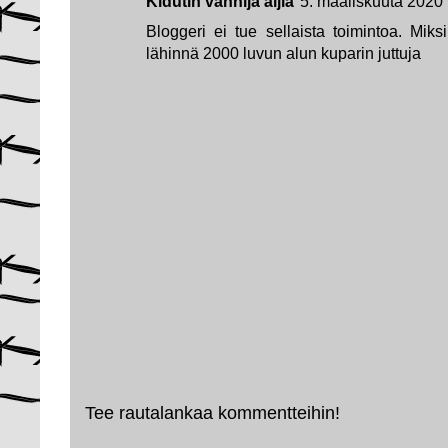
Kidutin vanhija äijiä
5. maaliskuuta 2020 
Bloggeri ei tue sellaista toimintoa. Mik
lähinnä 2000 luvun alun kuparin juttuja
Tee rautalankaa kommentteihin!