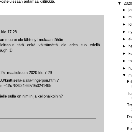
vosteluissaan antamaa kritiikkiä.
▼
202
►
j
►
m
►
l
►
s
 klo 17.28
►
e
kaan muu ei ole lähtenyt mukaan tähän.
ittanut tätä enkä välttämättä ole edes tuo edellä
►
h
a,gh :D
►
k
►
t
►
h
25. maaliskuuta 2020 klo 7.29
▼
m
3/kriittisella-alalla-fingerpori.html?
Ed
m=1#c7829348697950241495
Tu
lle sulla on nimiin ja kellonaikoihin?
Tr
Do
Ko