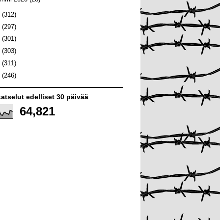
9
(312)
8
(297)
7
(301)
6
(303)
5
(311)
4
(246)
atselut edelliset 30 päivää
64,821