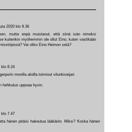
uta 2020 klo 9.36
eleen, mutta enpä muistanut, että siinä isän nimeksi
se kuitenkin myöhemmin ole ollut Eino, kuten vastikään
misstripissä? Vai oliko Eino Heimon setä?
 klo 8.24
rporin monilla aloilla toiminut vilunkiveijari.
n hehkutus uppoaa hyvin.
 klo 7.47
utta hänen pitäisi hakeutua lääkäriin. Miksi? Koska hänen