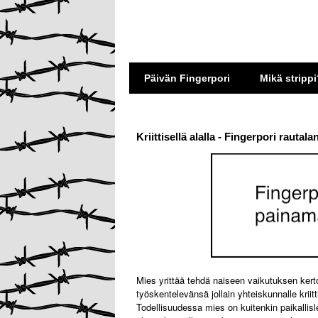
Päivän Fingerpori
Mikä strippi
Kriittisellä alalla - Fingerpori rautal
Mies yrittää tehdä naiseen vaikutuksen kerto
työskentelevänsä jollain yhteiskunnalle kriitti
Todellisuudessa mies on kuitenkin paikallisleh