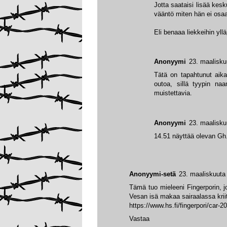
Jotta saataisi lisää kesk
vääntö miten hän ei osaa
Eli benaaa liekkeihin yll
Anonyymi
23. maalisku
Tätä on tapahtunut aik
outoa, sillä tyypin na
muistettavia.
Anonyymi
23. maalisku
14.51 näyttää olevan Gh.
Anonyymi-setä
23. maaliskuuta
Tämä tuo mieleeni Fingerporin, jo
Vesan isä makaa sairaalassa kriit
https://www.hs.fi/fingerpori/car
Vastaa