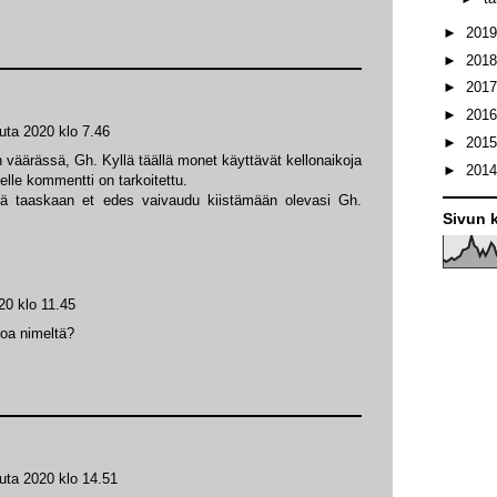
►
201
►
201
►
201
►
201
uta 2020 klo 7.46
►
201
 väärässä, Gh. Kyllä täällä monet käyttävät kellonaikoja
►
201
lle kommentti on tarkoitettu.
tä taaskaan et edes vaivaudu kiistämään olevasi Gh.
Sivun k
20 klo 11.45
roa nimeltä?
uta 2020 klo 14.51