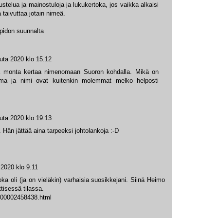
ustelua ja mainostuloja ja lukukertoka, jos vaikka alkaisi
 taivuttaa jotain nimeä.
äpidon suunnalta
uta 2020 klo 15.12
a monta kertaa nimenomaan Suoron kohdalla. Mikä on
ama ja nimi ovat kuitenkin molemmat melko helposti
uta 2020 klo 19.13
 Hän jättää aina tarpeeksi johtolankoja :-D
 2020 klo 9.11
ka oli (ja on vieläkin) varhaisia suosikkejani. Siinä Heimo
tisessä tilassa.
-2000002458438.html