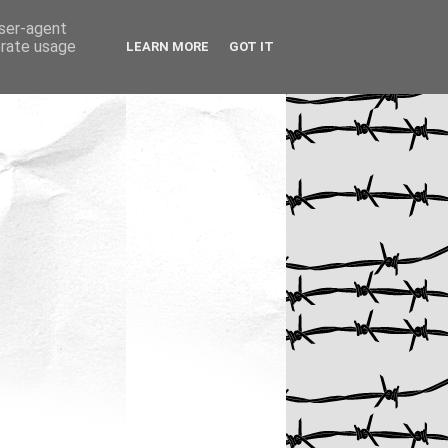
user-agent
erate usage
LEARN MORE
GOT IT