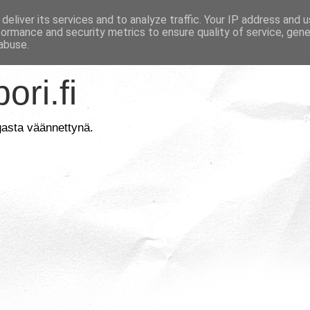
deliver its services and to analyze traffic. Your IP address and 
formance and security metrics to ensure quality of service, gen
abuse.
ori.fi
gasta väännettynä.