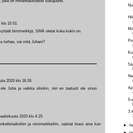
 jolla on romanitaustaiset sukujuuret.
Nu
Hik
 klo 10.01
Mo
kyttäät bimimerkkjä, SINÄ oletat kuka kukin on.
Po
ja turhaa, vai mitä Juhani?
Ku
Sä
Na
uta 2020 klo 18.26
Aj
ole Juha ja vaikka olisikin, niin en taatusti ole sinun
5-
3 
aaliskuuta 2020 klo 4.25
nkellonaikoihin ja nimimerkkeihin, oalstat itsesi aina kun
►
h
►
t