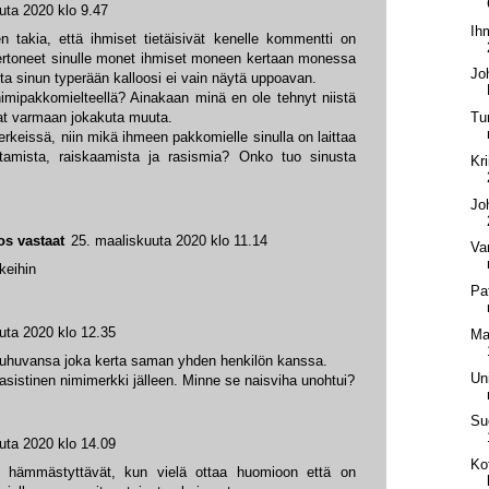
uta 2020 klo 9.47
Ih
en takia, että ihmiset tietäisivät kenelle kommentti on
ertoneet sinulle monet ihmiset moneen kertaan monessa
Jo
a sinun typerään kalloosi ei vain näytä uppoavan.
nimipakkomielteellä? Ainakaan minä en ole tehnyt niistä
Tu
at varmaan jokakuta muuta.
keissä, niin mikä ihmeen pakkomielle sinulla on laittaa
uttamista, raiskaamista ja rasismia? Onko tuo sinusta
Kri
Jo
os vastaat
25. maaliskuuta 2020 klo 11.14
Vam
keihin
Pa
uta 2020 klo 12.35
Ma
 puhuvansa joka kerta saman yhden henkilön kanssa.
Un
rasistinen nimimerkki jälleen. Minne se naisviha unohtui?
Su
uta 2020 klo 14.09
Ko
n hämmästyttävät, kun vielä ottaa huomioon että on