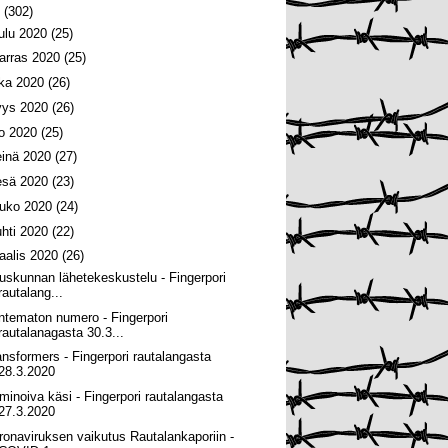
0
(302)
oulu 2020
(25)
arras 2020
(25)
oka 2020
(26)
yys 2020
(26)
lo 2020
(25)
einä 2020
(27)
esä 2020
(23)
ouko 2020
(24)
uhti 2020
(22)
aalis 2020
(26)
uskunnan lähetekeskustelu - Fingerpori
rautalang...
ntematon numero - Fingerpori
rautalanagasta 30.3...
ansformers - Fingerpori rautalangasta
28.3.2020
minoiva käsi - Fingerpori rautalangasta
27.3.2020
ronaviruksen vaikutus Rautalankaporiin -