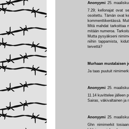
Anonyymi
25. maalisku
7.29; kellonajat ovat s
osoitettu. Tämän ovat k
kommenttikentässä. Mutt
Mitä mahdat tarkoittaa 
mitään numeroa. Tarkoit
Mutta pysyäkseni nimimer
niihin tappamista, kid
tervettä?
Murhaan mustalaisen j
Ja taas puutuit nimimerk
Anonyymi
25. maalisku
11.14 kuvittelee jälleen
Sairas, väkivaltainen ja 
Anonyymi
25. maalisku
Ghn nimimerkit tosiaa