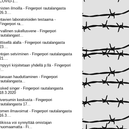
COVID-1...
misten ilmoilla - Fingerpori rautalangasta
26.3....
htavien laboratorioiden testaama -
Fingerpori ra...
rvallinen sukellusvene - Fingerpori
rautalangast...
ittisellä alalla - Fingerpori rautalangasta
23....
htojen setviminen - Fingerpori rautalangasta
21....
pyyri kirjoitetaan yhdellä p:llä - Fingerpori
r...
taruuan hauduttaminen - Fingerpori
rautalangasta...
sked singer - Fingerpori rautalangasta
18.3.2020
iversumin keskusta - Fingerpori
rautalangasta 17...
omen ilmavoimat - Fingerpori rautalangasta
16.3....
tikissa voi synnyttää omistajan
huomaamatta - Fi...