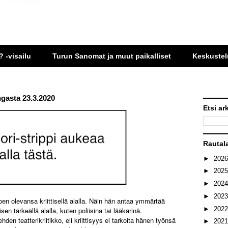
? -visailu
Turun Sanomat ja muut paikalliset
Keskustel
angasta 23.3.2020
Etsi ar
Rautal
►
202
►
202
►
202
►
202
en olevansa kriittisellä alalla. Näin hän antaa ymmärtää
►
202
sen tärkeällä alalla, kuten poliisina tai lääkärinä.
den teatterikriitikko, eli kriittisyys ei tarkoita hänen työnsä
►
202