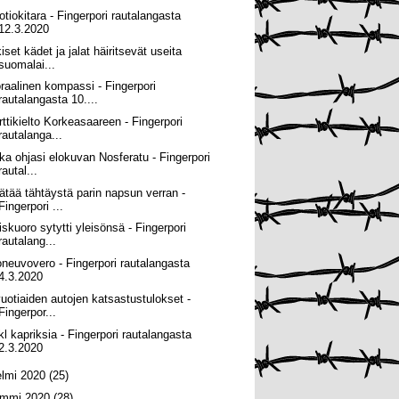
otiokitara - Fingerpori rautalangasta
12.3.2020
iset kädet ja jalat häiritsevät useita
suomalai...
raalinen kompassi - Fingerpori
rautalangasta 10....
rttikielto Korkeasaareen - Fingerpori
rautalanga...
ka ohjasi elokuvan Nosferatu - Fingerpori
rautal...
ätää tähtäystä parin napsun verran -
Fingerpori ...
iskuoro sytytti yleisönsä - Fingerpori
rautalang...
oneuvovero - Fingerpori rautalangasta
4.3.2020
vuotiaiden autojen katsastustulokset -
Fingerpor...
rkl kapriksia - Fingerpori rautalangasta
2.3.2020
elmi 2020
(25)
ammi 2020
(28)