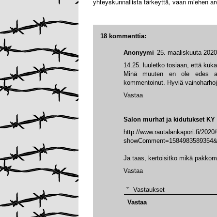
yhteyskunnallista tärkeyttä, vaan miehen ar
18 kommenttia:
Anonyymi
25. maaliskuuta 2020
14.25. luuletko tosiaan, että ku
Minä muuten en ole edes alo
kommentoinut. Hyviä vainoharhoj
Vastaa
Salon murhat ja kidutukset KY
http://www.rautalankapori.fi/2020/0
showComment=1584983589354&
Ja taas, kertoisitko mikä pakkomie
Vastaa
Vastaukset
Vastaa