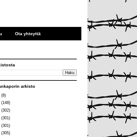
u
Ota yhteyttä
kistosta
ankaporin arkisto
6
(8)
5
(148)
4
(302)
3
(301)
2
(301)
1
(305)