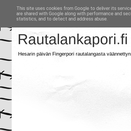
This site uses cookies from Google to deliver its servic
are shared with Google along with performance and secu
statistics, and to detect and address abuse.
Rautalankapori.fi
Hesarin päivän Fingerpori rautalangasta väännettyn