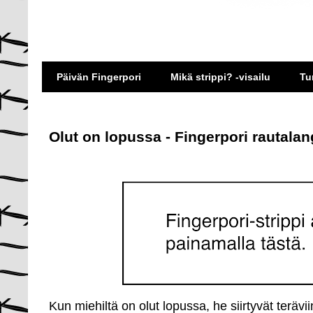
Päivän Fingerpori
Mikä strippi? -visailu
Tu
Olut on lopussa - Fingerpori rautala
Kun miehiltä on olut lopussa, he siirtyvät terävi