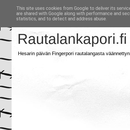
This site uses cookies from Google to deliver its servic
are shared with Google along with performance and secu
statistics, and to detect and address abuse.
Rautalankapori.fi
Hesarin päivän Fingerpori rautalangasta väännettyn