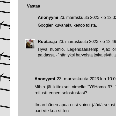
Vastaa
Anonyymi
23. marraskuuta 2023 klo 12.3
Googlen kuvahaku kertoo toista.
Routaraja
23. marraskuuta 2023 klo 12.4
Hyvä huomio. Legendaarisempi Ajax on 
paidassa - "hän yksi harvoista jotka eivät 
Anonyymi
23. marraskuuta 2023 klo 10.0
Mihin jäi kiitokset nimelle "YöHomo 97 🏳️‍
reilusti ennen selostustasi?
Ilman hänen apua olisi voinut jäädä selostu
pari viikkoa sitten