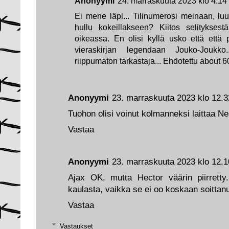
Anonyymi
24. marraskuuta 2023 klo 4.14
Ei mene läpi... Tilinumerosi meinaan, luul
hullu kokeillakseen? Kiitos selityksest
oikeassa. En olisi kyllä usko että ett
vieraskirjan legendaan Jouko-Joukk
riippumaton tarkastaja... Ehdotettu about 6
Anonyymi
23. marraskuuta 2023 klo 12.3
Tuohon olisi voinut kolmanneksi laittaa Nes
Vastaa
Anonyymi
23. marraskuuta 2023 klo 12.1
Ajax OK, mutta Hector väärin piirretty.
kaulasta, vaikka se ei oo koskaan soittanu
Vastaa
Vastaukset