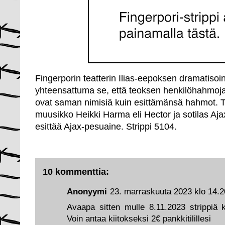
Fingerporin teatterin Ilias-eepoksen dramatiso
yhteensattuma se, että teoksen henkilöhahmoja es
ovat saman nimisiä kuin esittämänsä hahmot. Tro
muusikko Heikki Harma eli Hector ja sotilas Aj
esittää Ajax-pesuaine. Strippi 5104.
10 kommenttia:
Anonyymi
23. marraskuuta 2023 klo 14.2
Avaapa sitten mulle 8.11.2023 strippiä k
Voin antaa kiitokseksi 2€ pankkitilillesi