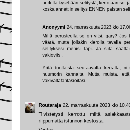
nurkilla kysellään selitystä, kerrotaan se, 
koska annettiin selitys ENNEN palstan seli
Anonyymi
24. marraskuuta 2023 klo 17.0
Millä perusteella se on vitsi, gary? Jos tu
väärä, mutta jollakin kierolla tavalla per
selityksesi menisi läpi. Ja siitä saattai
vakiovitsi.
Yritä tuollaista seuraavalla kerralla, 
huumorin kannalta. Mutta muista, että
väkivaltafantasioitasi.
Routaraja
22. marraskuuta 2023 klo 10.4
Tiivistetysti kerrottu miltä asiakkaa
riippumatta istunnon kestosta.
Vastaa