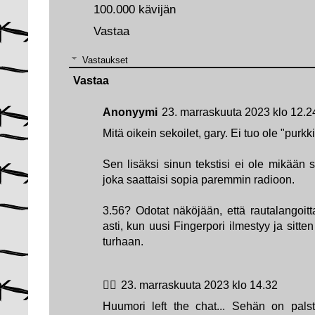
100.000 kävijän
Vastaa
Vastaukset
Vastaa
Anonyymi
23. marraskuuta 2023 klo 12.2
Mitä oikein sekoilet, gary. Ei tuo ole "purkk
Sen lisäksi sinun tekstisi ei ole mikään s
joka saattaisi sopia paremmin radioon.
3.56? Odotat näköjään, että rautalangoitta
asti, kun uusi Fingerpori ilmestyy ja sitten
turhaan.
🏳️‍🌈
23. marraskuuta 2023 klo 14.32
Huumori left the chat... Sehän on pals