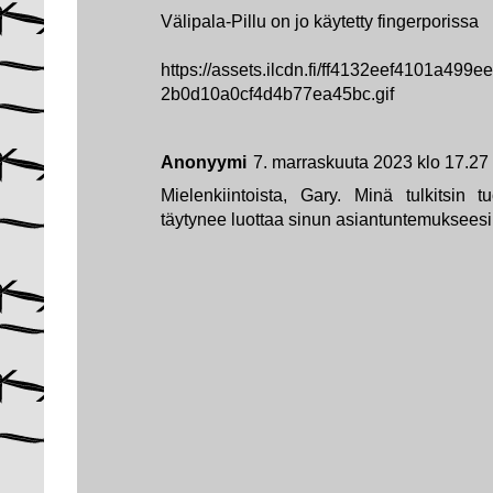
Välipala-Pillu on jo käytetty fingerporissa
https://assets.ilcdn.fi/ff4132eef4101a4
2b0d10a0cf4d4b77ea45bc.gif
Anonyymi
7. marraskuuta 2023 klo 17.27
Mielenkiintoista, Gary. Minä tulkitsin 
täytynee luottaa sinun asiantuntemukseesi