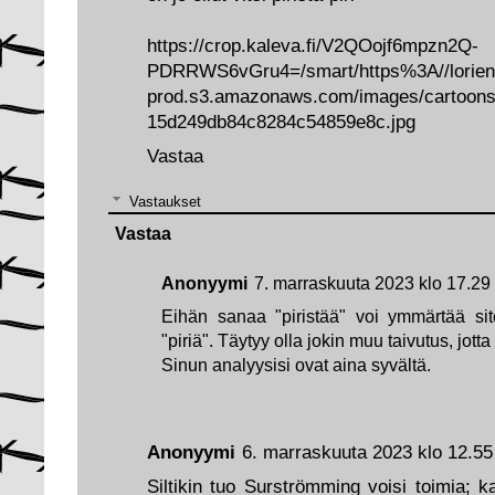
https://crop.kaleva.fi/V2QOojf6mpzn2Q-
PDRRWS6vGru4=/smart/https%3A//lorien
prod.s3.amazonaws.com/images/cartoons
15d249db84c8284c54859e8c.jpg
Vastaa
Vastaukset
Vastaa
Anonyymi
7. marraskuuta 2023 klo 17.29
Eihän sanaa "piristää" voi ymmärtää siten
"piriä". Täytyy olla jokin muu taivutus, jotta
Sinun analyysisi ovat aina syvältä.
Anonyymi
6. marraskuuta 2023 klo 12.55
Siltikin tuo Surströmming voisi toimia; 