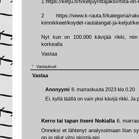
1 https://ketju.fi/fi/ketjuyrittajaksi/mita-on
2 https://www.k-rauta.fi/kategoria/raken
kiinnikkeet/koydet-rautalangat-ja-ketjut/ketj
Nyt kun on 100.000 kävijää rikki, niin 
korkealla
Vastaa
Vastaukset
Vastaa
Anonyymi
8. marraskuuta 2023 klo 0.20
Ei, kyllä täällä on vain yksi kävijä rikki. Ja 
Kerro tai tapan itseni Nokialla
6. marras
Onneksi et lähtenyt analysoimaan liian s
on jo ollut vitsi piristä-piri