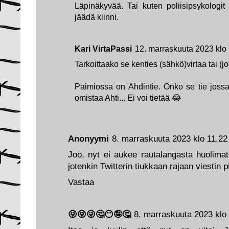
Läpinäkyvää. Tai kuten poliisipsykologi
jäädä kiinni.
Kari VirtaPassi
12. marraskuuta 2023 klo
Tarkoittaako se kenties (sähkö)virtaa tai (j
Paimiossa on Ahdintie. Onko se tie jossa 
omistaa Ahti... Ei voi tietää 😂
Anonyymi
8. marraskuuta 2023 klo 11.22
Joo, nyt ei aukee rautalangasta huolimat
jotenkin Twitterin tiukkaan rajaan viestin p
Vastaa
😝😝😜🤔😶🤪🤔
8. marraskuuta 2023 klo