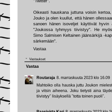
"Twitter".
Oikeasti hauskana juttuna voisin kertoa,
Jouko ja olen kuullut, että hänen ollessaan
sanoen hänen isoveljet käyttivät hyvin 
"Joukossa tyhmyys tiivistyy". He myös
Simo Salmisen Keltainen jäänsärkijä -kappa
särkemään".
Vastaa
Vastaukset
Vastaa
Routaraja
8. marraskuuta 2023 klo 16.09
Mahtoiko olla hauska juttu Joukon mielest
ja vitsin aiheena. Joku tietysti aina täy
tiivistyy" lisäyksellä "totta toinen puoli".
Paasivirta Kari
8. marraskuuta 2023 klo 1