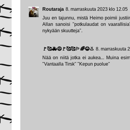
Routaraja
8. marraskuuta 2023 klo 12.05
Juu en tajunnu, mistä Heimo poimii justi
Allan sanoisi "potkulaudat on vaarallis
nykyään skuutteja".
🚩🥰🚑😅🚩🥰🥰🏳️‍🌈😂👃
8. marraskuuta 
Nää on niitä jotka ei aukea... Muina es
"Vantaalla Tirsk" "Kepun puolue"