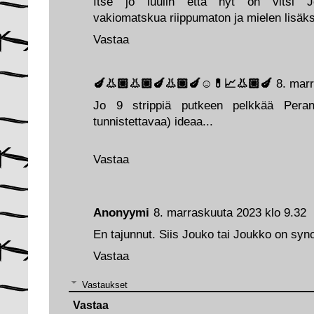
Itse jo luulin että nyt on vitsi Jou
vakiomatskua riippumaton ja mielen lisäks
Vastaa
🍆👃🏽👃🏽🍆👃🏽🍆☺️💊📈👃🏽🍆
8. mar
Jo 9 strippiä putkeen pelkkää Pera
tunnistettavaa) ideaa...
Vastaa
Anonyymi
8. marraskuuta 2023 klo 9.32
En tajunnut. Siis Jouko tai Joukko on syno
Vastaa
Vastaukset
Vastaa