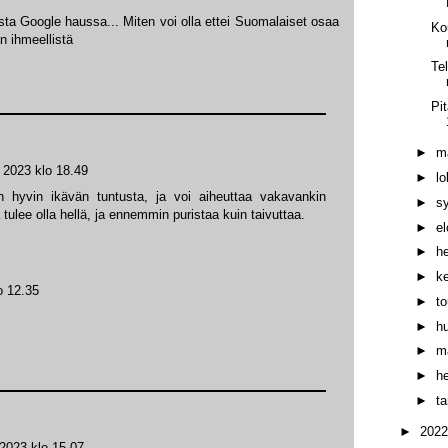
sta Google haussa... Miten voi olla ettei Suomalaiset osaa
Ko
n ihmeellistä
Te
Pi
►
m
a 2023 klo 18.49
►
l
n hyvin ikävän tuntusta, ja voi aiheuttaa vakavankin
►
s
lee olla hellä, ja ennemmin puristaa kuin taivuttaa.
►
e
►
h
►
k
o 12.35
►
t
►
h
►
m
►
h
►
t
►
202
 2023 klo 15.07