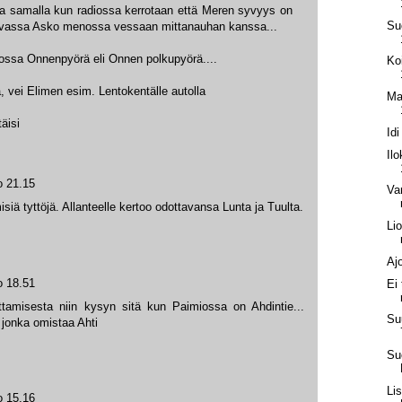
a samalla kun radiossa kerrotaan että Meren syvyys on
Su
vassa Asko menossa vessaan mittanauhan kanssa...
a jossa Onnenpyörä eli Onnen polkupyörä....
Ko
, vei Elimen esim. Lentokentälle autolla
Ma
täisi
Id
Il
o 21.15
Va
siä tyttöjä. Allanteelle kertoo odottavansa Lunta ja Tuulta.
Li
Aj
o 18.51
Ei 
tamisesta niin kysyn sitä kun Paimiossa on Ahdintie...
Su
e jonka omistaa Ahti
Su
Li
o 15.16