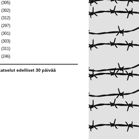
1
(305)
0
(302)
9
(312)
8
(297)
7
(301)
6
(303)
5
(311)
4
(246)
atselut edelliset 30 päivää