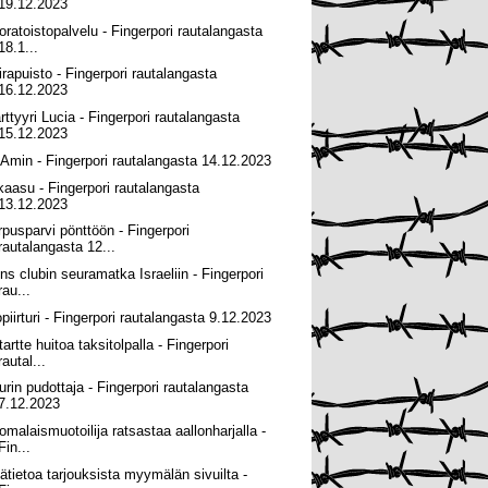
19.12.2023
oratoistopalvelu - Fingerpori rautalangasta
18.1...
irapuisto - Fingerpori rautalangasta
16.12.2023
rttyyri Lucia - Fingerpori rautalangasta
15.12.2023
i Amin - Fingerpori rautalangasta 14.12.2023
okaasu - Fingerpori rautalangasta
13.12.2023
rpusparvi pönttöön - Fingerpori
rautalangasta 12...
ons clubin seuramatka Israeliin - Fingerpori
rau...
opiirturi - Fingerpori rautalangasta 9.12.2023
tartte huitoa taksitolpalla - Fingerpori
rautal...
urin pudottaja - Fingerpori rautalangasta
7.12.2023
omalaismuotoilija ratsastaa aallonharjalla -
Fin...
sätietoa tarjouksista myymälän sivuilta -