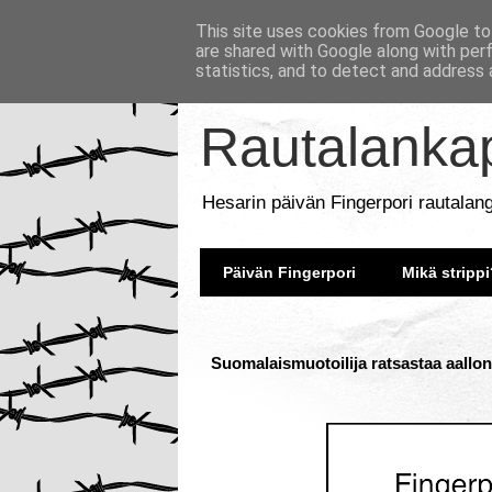
This site uses cookies from Google to 
are shared with Google along with per
statistics, and to detect and address 
Rautalankap
Hesarin päivän Fingerpori rautalan
Päivän Fingerpori
Mikä strippi
Suomalaismuotoilija ratsastaa aallonh