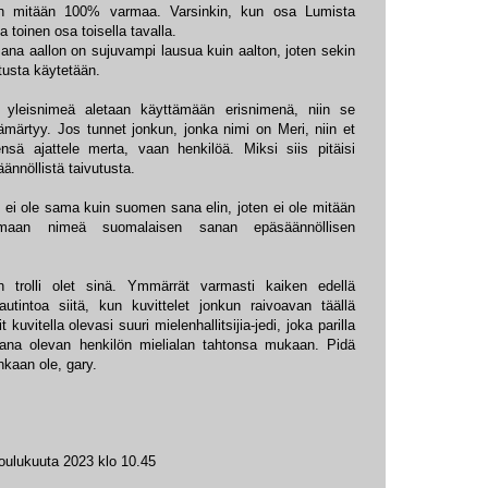
ään mitään 100% varmaa. Varsinkin, kun osa Lumista
ja toinen osa toisella tavalla.
na aallon on sujuvampi lausua kuin aalton, joten sekin
utusta käytetään.
 yleisnimeä aletaan käyttämään erisnimenä, niin se
ämärtyy. Jos tunnet jonkun, jonka nimi on Meri, niin et
nsä ajattele merta, vaan henkilöä. Miksi siis pitäisi
ännöllistä taivutusta.
n ei ole sama kuin suomen sana elin, joten ei ole mitään
tamaan nimeä suomalaisen sanan epäsäännöllisen
tan trolli olet sinä. Ymmärrät varmasti kaiken edellä
utintoa siitä, kun kuvittelet jonkun raivoavan täällä
 kuvitella olevasi suuri mielenhallitsijia-jedi, joka parilla
ukana olevan henkilön mielialan tahtonsa mukaan. Pidä
nkaan ole, gary.
joulukuuta 2023 klo 10.45