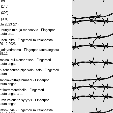
6
(8)
5
(148)
4
(302)
3
(301)
oulu 2023
(24)
upungin tulo- ja menoarvio - Fingerpori
rautalan...
usen jalka - Fingerpori rautalangasta
29.12.2023
ijarisyndrooma - Fingerpori rautalangasta
28.12....
panina joulukonsertissa - Fingerpori
rautalangas...
kkitehtiseuran piparkakkutalo - Fingerpori
rauta...
nlandia-voittajaromaani - Fingerpori
rautalangas...
tikorttimateriaalia - Fingerpori
rautalangasta ...
uren valoristin sytytys - Fingerpori
rautalangas...
dätyskuvia - Fingerpori rautalangasta