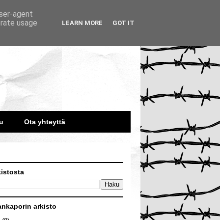
user-agent
erate usage
LEARN MORE
GOT IT
u
Ota yhteyttä
kistosta
ankaporin arkisto