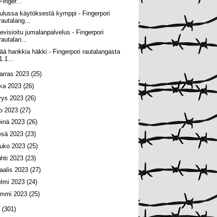
Finger...
ulussa käytöksestä kymppi - Fingerpori
rautalang...
levisioitu jumalanpalvelus - Fingerpori
rautalan...
tää hankkia häkki - Fingerpori rautalangasta
1.1...
arras 2023
(25)
oka 2023
(26)
yys 2023
(26)
lo 2023
(27)
einä 2023
(26)
esä 2023
(23)
ouko 2023
(25)
uhti 2023
(23)
aalis 2023
(27)
elmi 2023
(24)
ammi 2023
(25)
2
(301)