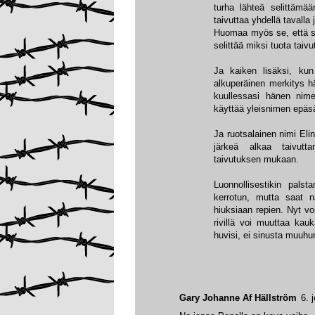
turha lähteä selittäm
taivuttaa yhdellä tavalla 
Huomaa myös se, että sa
selittää miksi tuota taiv
Ja kaiken lisäksi, kun
alkuperäinen merkitys h
kuullessasi hänen nime
käyttää yleisnimen epäsä
Ja ruotsalainen nimi Eli
järkeä alkaa taivut
taivutuksen mukaan.
Luonnollisestikin pals
kerrotun, mutta saat na
hiuksiaan repien. Nyt voit
rivillä voi muuttaa ka
huvisi, ei sinusta muuhu
Gary Johanne Af Hällström
6. 