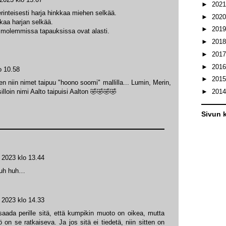
►
202
erinteisesti harja hinkkaa miehen selkää.
►
202
kaa harjan selkää.
►
201
ä molemmissa tapauksissa ovat alasti.
►
201
►
201
►
201
o 10.58
►
201
en niin nimet taipuu "hoono soomi" mallilla... Lumin, Merin,
silloin nimi Aalto taipuisi Aalton 🤣🤣🤣🤣
►
201
Sivun k
a 2023 klo 13.44
huh huh…
a 2023 klo 14.33
 saada perille sitä, että kumpikin muoto on oikea, mutta
 on se ratkaiseva. Ja jos sitä ei tiedetä, niin sitten on