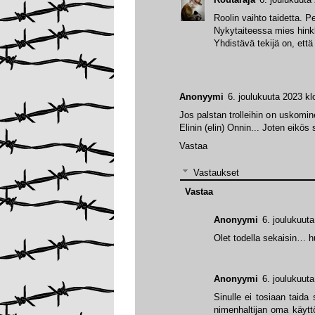
Roolin vaihto taidetta. P
Nykytaiteessa mies hink
Yhdistävä tekijä on, ett
Anonyymi
6. joulukuuta 2023 kl
Jos palstan trolleihin on uskomin
Elinin (elin) Onnin... Joten eikös 
Vastaa
Vastaukset
Vastaa
Anonyymi
6. joulukuut
Olet todella sekaisin… 
Anonyymi
6. joulukuut
Sinulle ei tosiaan taida
nimenhaltijan oma käyttö