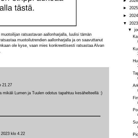
►
202
►
202
►
202
▼
202
▼
j
muotoilijan ratsastavan aallonharjalla, luulisi tämän
Ka
i ratsastaa muotoilutrendien aallonharjalla ja on saavuttanut
enkaan ole kyse, vaan mies konkreettisesti ratsastaa Alvan
Ku
.
Hu
Ta
o 21.27
Ar
ska mikäli Lumen ja Tuulen odotus tapahtuu kesähelteellä :)
Fi
Pos
Su
a 2023 klo 4.22
Pi