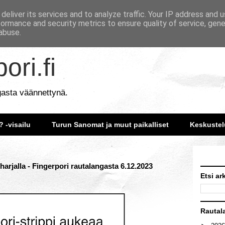
deliver its services and to analyze traffic. Your IP address and 
formance and security metrics to ensure quality of service, gen
abuse.
ori.fi
gasta väännettynä.
? -visailu
Turun Sanomat ja muut paikalliset
Keskustel
arjalla - Fingerpori rautalangasta 6.12.2023
Etsi ar
Rautal