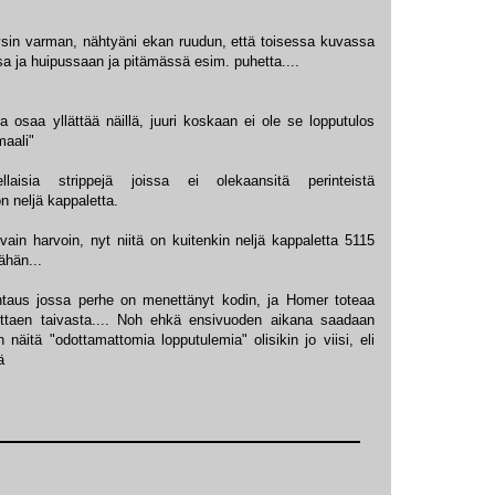
äysin varman, nähtyäni ekan ruudun, että toisessa kuvassa
sa ja huipussaan ja pitämässä esim. puhetta....
a osaa yllättää näillä, juuri koskaan ei ole se lopputulos
maali"
laisia strippejä joissa ei olekaansitä perinteistä
n neljä kappaletta.
vain harvoin, nyt niitä on kuitenkin neljä kappaletta 5115
ähän...
taus jossa perhe on menettänyt kodin, ja Homer toteaa
ttaen taivasta.... Noh ehkä ensivuoden aikana saadaan
n näitä "odottamattomia lopputulemia" olisikin jo viisi, eli
ä