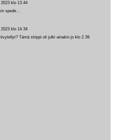
a 2023 klo 13.44
isin spede….
a 2023 klo 14.34
vytellyt? Tämä strippi oli julki ainakin jo klo 2.39.