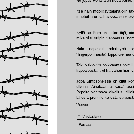
No jopas Penalla on kova vaihe.
Itse näin mobiikäyttäjänä olin t
muotoilija on valtavsssa suosios
Kyllä se Pera on sitten äijä, ain
mikä olisi stripin tilanteessa "nor
Näin nopeasti mietittynä sel
"fingerporimaista" lopputulemaa o
Toki vakiovitn poikkeama toimii 
kappaleesta... ehkä vähän liian v
Jopa Simpsoneissa on ollut koh
ulkona "Ainakaan ei sada" osoi
Pepeltä vastaava oivallus, silloi
lähes 1 promille kaikista stripeist
Vastaa
Vastaukset
Vastaa