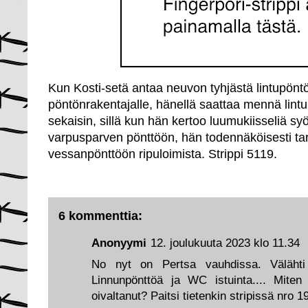
Kun Kosti-setä antaa neuvon tyhjästä lintupöntö
pöntönrakentajalle, hänellä saattaa mennä lint
sekaisin, sillä kun hän kertoo luumukiisseliä s
varpusparven pönttöön, hän todennäköisesti tar
vessanpönttöön ripuloimista. Strippi 5119.
6 kommenttia:
Anonyymi
12. joulukuuta 2023 klo 11.34
No nyt on Pertsa vauhdissa. Välähti 
Linnunpönttöä ja WC istuinta.... Mite
oivaltanut? Paitsi tietenkin stripissä nro 