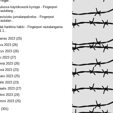
Finger...
ulussa käytöksestä kymppi - Fingerpori
rautalang...
levisioitu jumalanpalvelus - Fingerpori
rautalan...
tää hankkia häkki - Fingerpori rautalangasta
1.1...
arras 2023
(25)
oka 2023
(26)
yys 2023
(26)
lo 2023
(27)
einä 2023
(26)
esä 2023
(23)
ouko 2023
(25)
uhti 2023
(23)
aalis 2023
(27)
elmi 2023
(24)
ammi 2023
(25)
2
(301)