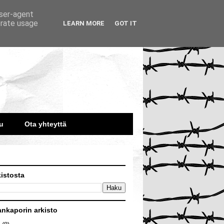
user-agent
erate usage
LEARN MORE
GOT IT
u
Ota yhteyttä
kistosta
ankaporin arkisto