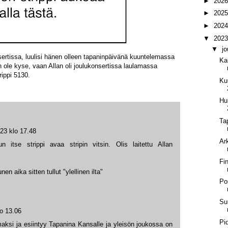
►
202
►
202
►
202
▼
202
▼
j
sertissa, luulisi hänen olleen tapaninpäivänä kuuntelemassa
Ka
en ole kyse, vaan Allan oli joulukonsertissa laulamassa
ippi 5130.
Ku
Hu
Ta
023 klo 17.48
Ar
 itse strippi avaa stripin vitsin. Olis laitettu Allan
Fi
en aika sitten tullut "ylellinen ilta"
Pos
Su
lo 13.06
Pi
maksi ja esiintyy Tapanina Kansalle ja yleisön joukossa on