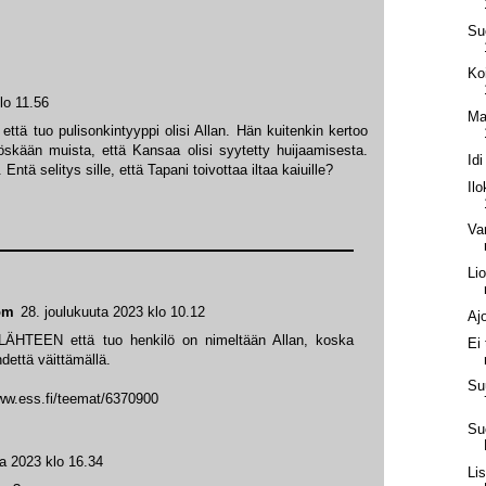
Su
Ko
lo 11.56
Ma
ttä tuo pulisonkintyyppi olisi Allan. Hän kuitenkin kertoo
kään muista, että Kansaa olisi syytetty huijaamisesta.
Id
ntä selitys sille, että Tapani toivottaa iltaa kaiuille?
Il
Va
Li
öm
28. joulukuuta 2023 klo 10.12
Aj
 LÄHTEEN että tuo henkilö on nimeltään Allan, koska
Ei 
hdettä väittämällä.
Su
www.ess.fi/teemat/6370900
Su
ta 2023 klo 16.34
Li