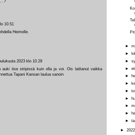
...?
Ko
Te
lo 10.51
ehdella Heimolle.
Pi
►
m
►
l
►
s
oulukuuta 2023 klo 10.29
►
e
auki itse stripissä kuin olla ja voi. Ois laittanut vaikka
nnettua Tapani Kansan laulua sanoin
►
h
►
k
►
t
►
h
►
m
►
h
►
t
►
202