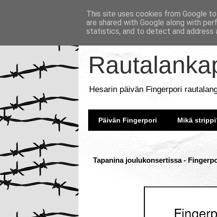
This site uses cookies from Google to 
are shared with Google along with per
statistics, and to detect and address 
Rautalankap
Hesarin päivän Fingerpori rautalan
Päivän Fingerpori
Mikä strippi
Tapanina joulukonsertissa - Fingerpo