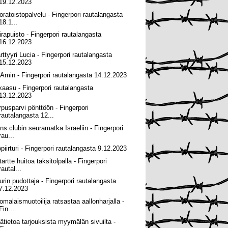
19.12.2023
oratoistopalvelu - Fingerpori rautalangasta
18.1...
irapuisto - Fingerpori rautalangasta
16.12.2023
rttyyri Lucia - Fingerpori rautalangasta
15.12.2023
i Amin - Fingerpori rautalangasta 14.12.2023
okaasu - Fingerpori rautalangasta
13.12.2023
rpusparvi pönttöön - Fingerpori
rautalangasta 12...
ons clubin seuramatka Israeliin - Fingerpori
rau...
opiirturi - Fingerpori rautalangasta 9.12.2023
tartte huitoa taksitolpalla - Fingerpori
rautal...
urin pudottaja - Fingerpori rautalangasta
7.12.2023
omalaismuotoilija ratsastaa aallonharjalla -
Fin...
sätietoa tarjouksista myymälän sivuilta -