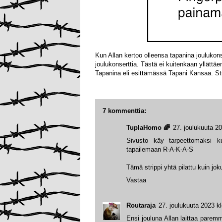
Kun Allan kertoo olleensa tapanina joulukon
joulukonserttia. Tästä ei kuitenkaan yllättä
Tapanina eli esittämässä Tapani Kansaa. Str
7 kommenttia:
TuplaHomo 🌈
27. joulukuuta 2
Sivusto käy tarpeettomaksi kun
tapailemaan R-A-K-A-S
Tämä strippi yhtä pilattu kuin jokun
Vastaa
Routaraja
27. joulukuuta 2023 k
Ensi jouluna Allan laittaa parem