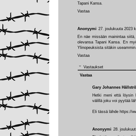
Tapani Kansa.
Vastaa
Anonyymi
27. joulukuuta 2023 k
En näe missään mainintaa siitä, e
olevansa Tapani Kansa. En myös
Ylinopeuksista sitäkin useammin. E
Vastaa
Vastaukset
Vastaa
Gary Johannes Hällstr
Hetki meni että löysin
välillä joku voi pyytää lä
Eli tässä lähde https://
Anonyymi
28. joulukuu