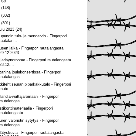
6
(8)
5
(148)
4
(302)
3
(301)
oulu 2023
(24)
upungin tulo- ja menoarvio - Fingerpori
rautalan...
usen jalka - Fingerpori rautalangasta
29.12.2023
ijarisyndrooma - Fingerpori rautalangasta
28.12....
panina joulukonsertissa - Fingerpori
rautalangas...
kkitehtiseuran piparkakkutalo - Fingerpori
rauta...
nlandia-voittajaromaani - Fingerpori
rautalangas...
tikorttimateriaalia - Fingerpori
rautalangasta ...
uren valoristin sytytys - Fingerpori
rautalangas...
dätyskuvia - Fingerpori rautalangasta