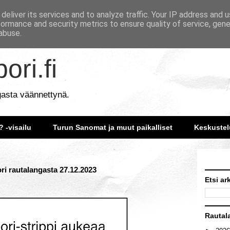
deliver its services and to analyze traffic. Your IP address and 
formance and security metrics to ensure quality of service, gen
abuse.
ori.fi
gasta väännettynä.
? -visailu
Turun Sanomat ja muut paikalliset
Keskustel
ri rautalangasta 27.12.2023
Etsi ar
Rautal