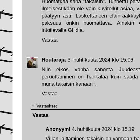
Huomatkaa sana "takaisin". Tunnettu pervo
ilmeisestikään ole vain kuvitellut asiaa, 
päätyyn asti. Laskettaneen eläinrääkkä
paksuus onkin huomattava. Ainakin 
intoilevalla GH:lla.
Vastaa
Routaraja
3. huhtikuuta 2024 klo 15.06
Niin eikös vanha sanonta Juudeasta
peruuttaminen on hankalaa kuin saada vi
muna takaisin kanaan".
Vastaa
Vastaukset
Vastaa
Anonyymi
4. huhtikuuta 2024 klo 15.19
Villan laittaminen takaisin on varmaan h