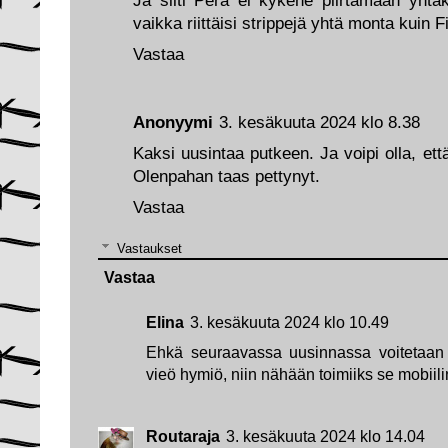
Ja silti Pera ei kykene piirtämään yhtäk
vaikka riittäisi strippejä yhtä monta kuin
Vastaa
Anonyymi
3. kesäkuuta 2024 klo 8.38
Kaksi uusintaa putkeen. Ja voipi olla, et
Olenpahan taas pettynyt.
Vastaa
Vastaukset
Vastaa
Elina
3. kesäkuuta 2024 klo 10.49
Ehkä seuraavassa uusinnassa voitetaan 
vieö hymiö, niin nähään toimiiks se mobii
Routaraja
3. kesäkuuta 2024 klo 14.04