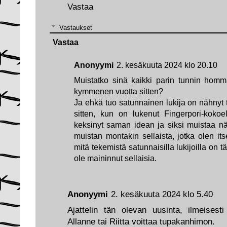
Vastaa
Vastaukset
Vastaa
Anonyymi
2. kesäkuuta 2024 klo 20.10
Muistatko sinä kaikki parin tunnin hommat
kymmenen vuotta sitten?
Ja ehkä tuo satunnainen lukija on nähnyt 
sitten, kun on lukenut Fingerpori-koko
keksinyt saman idean ja siksi muistaa n
muistan montakin sellaista, jotka olen its
mitä tekemistä satunnaisilla lukijoilla o
ole maininnut sellaisia.
Anonyymi
2. kesäkuuta 2024 klo 5.40
Ajattelin tän olevan uusinta, ilmeisest
Allanne tai Riitta voittaa tupakanhimon.