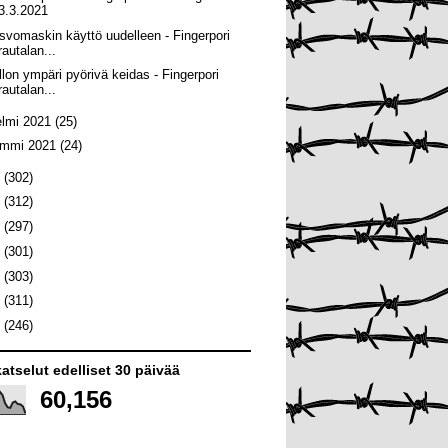
3.3.2021
svomaskin käyttö uudelleen - Fingerpori
rautalan...
llon ympäri pyörivä keidas - Fingerpori
rautalan...
elmi 2021
(25)
ammi 2021
(24)
0
(302)
9
(312)
8
(297)
7
(301)
6
(303)
5
(311)
4
(246)
atselut edelliset 30 päivää
60,156