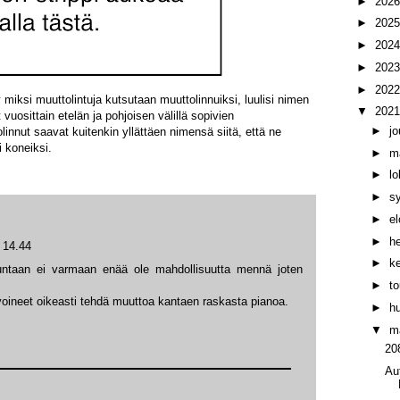
►
202
►
202
►
202
►
202
►
202
iksi muuttolintuja kutsutaan muuttolinnuiksi, luulisi nimen
▼
202
 vuosittain etelän ja pohjoisen välillä sopivien
►
j
linnut saavat kuitenkin yllättäen nimensä siitä, että ne
 koneiksi.
►
m
►
l
►
s
►
e
►
h
 14.44
►
k
taan ei varmaan enää ole mahdollisuutta mennä joten
►
t
 voineet oikeasti tehdä muuttoa kantaen raskasta pianoa.
►
h
▼
m
20
Au