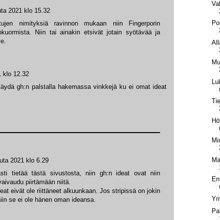
Va
ta 2021 klo 15.32
Po
ntujen nimityksiä ravinnon mukaan niin Fingerporin
kuormista. Niin tai ainakin etsivät jotain syötävää ja
le.
Al
Mu
 klo 12.32
Lu
s käydä gh:n palstalla hakemassa vinkkejä ku ei omat ideat
Ti
Hö
Mi
Ma
uta 2021 klo 6.29
ti tietää tästä sivustosta, niin gh:n ideat ovat niin
En
vaivaudu piirtämään niitä.
eat eivät ole riittäneet alkuunkaan. Jos stripissä on jokin
Yri
niin se ei ole hänen oman ideansa.
Pa