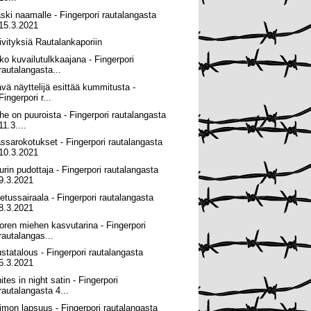
ski naamalle - Fingerpori rautalangasta
15.3.2021
ivityksiä Rautalankaporiin
ko kuvailutulkkaajana - Fingerpori
rautalangasta...
ävä näyttelijä esittää kummitusta -
Fingerpori r...
he on puuroista - Fingerpori rautalangasta
11.3....
ssarokotukset - Fingerpori rautalangasta
10.3.2021
urin pudottaja - Fingerpori rautalangasta
9.3.2021
etussairaala - Fingerpori rautalangasta
8.3.2021
oren miehen kasvutarina - Fingerpori
rautalangas...
ustatalous - Fingerpori rautalangasta
5.3.2021
tes in night satin - Fingerpori
rautalangasta 4...
imon lapsuus - Fingerpori rautalangasta