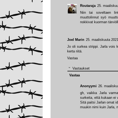
Routaraja
25. maaliskuu
Niin tai soveltaen li
muuttolinnut syö muutto
nokkivat kuorman tärviöl
Joel Marin
25. maaliskuuta 2021
Jo oli surkea strippi. Jarla voi
kerta riitä.
Vastaa
Vastaukset
Vastaa
Anonyymi
26. maalisku
gh, vaikka Jarla varmas
surkeita, että kukaan ei 
Sitä paitsi Jarlan omat id
muukin nimi kuin Jarla, 