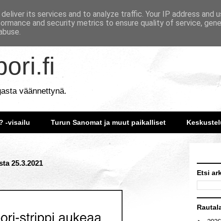
deliver its services and to analyze traffic. Your IP address and 
formance and security metrics to ensure quality of service, gen
abuse.
ori.fi
gasta väännettynä.
? -visailu
Turun Sanomat ja muut paikalliset
Keskustel
sta 25.3.2021
Etsi ar
Rautal