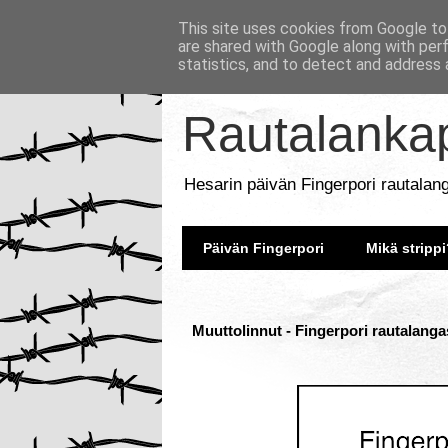
This site uses cookies from Google to 
are shared with Google along with per
statistics, and to detect and address 
Rautalankap
Hesarin päivän Fingerpori rautalan
Päivän Fingerpori
Mikä strippi
Muuttolinnut - Fingerpori rautalanga