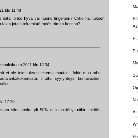
Ma
21 klo 11.48
s siitä, onko hyvä vai huono fingerpori? Oliko hallituksen
Pä
an takia jotain tekemistä myös tämän kanssa?
As
El
Pu
Ma
 maaliskuuta 2021 klo 12.34
mä ei ole toimituksen tekemä muutos. Jokin muu taho
Su
rautalankakokemusta, mutta syy-yhteys kuntavaalien
lväksi.
Op
Nu
lo 17.20
rmaan siks koska yli 90% ei kiinnittänyt niihin mitään
Al
Whi
He