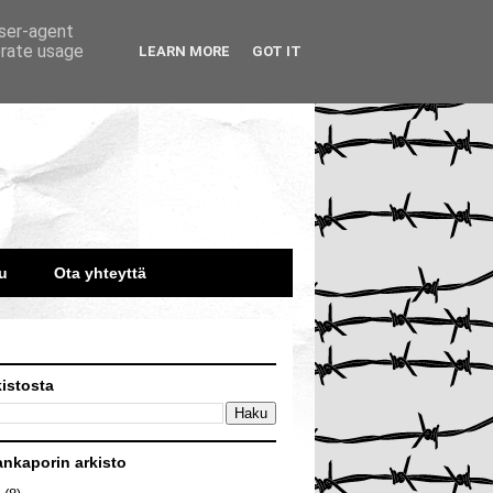
user-agent
erate usage
LEARN MORE
GOT IT
u
Ota yhteyttä
kistosta
ankaporin arkisto