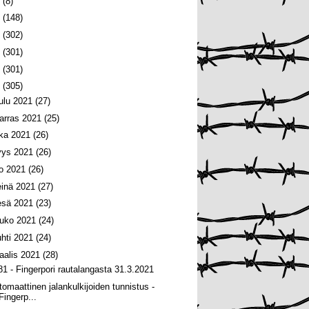
6
(8)
5
(148)
4
(302)
3
(301)
2
(301)
1
(305)
oulu 2021
(27)
arras 2021
(25)
oka 2021
(26)
yys 2021
(26)
lo 2021
(26)
einä 2021
(27)
esä 2021
(23)
ouko 2021
(24)
uhti 2021
(24)
aalis 2021
(28)
81 - Fingerpori rautalangasta 31.3.2021
tomaattinen jalankulkijoiden tunnistus -
Fingerp...