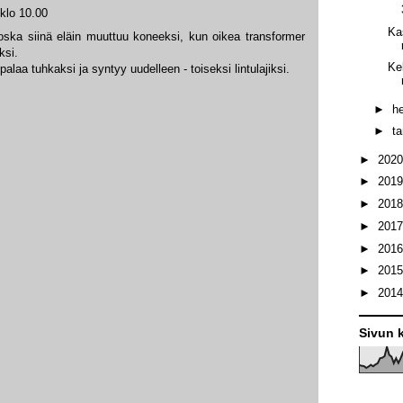
klo 10.00
Ka
ska siinä eläin muuttuu koneeksi, kun oikea transformer
ksi.
Ke
palaa tuhkaksi ja syntyy uudelleen - toiseksi lintulajiksi.
►
h
►
t
►
202
►
201
►
201
►
201
►
201
►
201
►
201
Sivun k