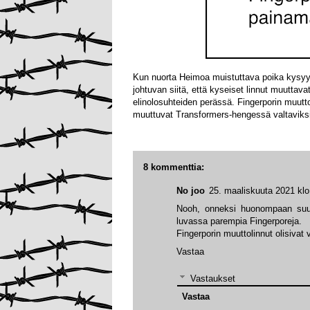
Kun nuorta Heimoa muistuttava poika kysyy m
johtuvan siitä, että kyseiset linnut muuttavat
elinolosuhteiden perässä. Fingerporin muutto
muuttuvat Transformers-hengessä valtaviksi
8 kommenttia:
No joo
25. maaliskuuta 2021 klo
Nooh, onneksi huonompaan suun
luvassa parempia Fingerporeja.
Fingerporin muuttolinnut olisivat
Vastaa
Vastaukset
Vastaa