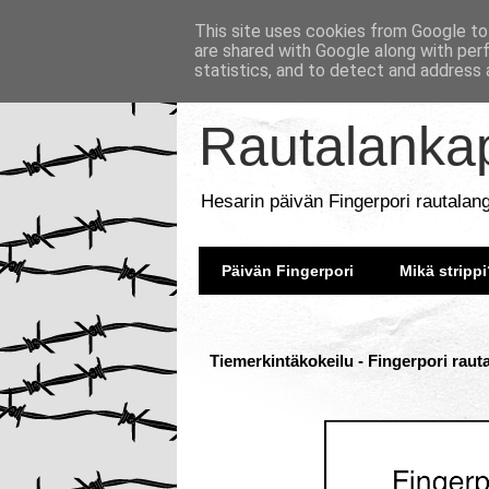
This site uses cookies from Google to 
are shared with Google along with per
statistics, and to detect and address 
Rautalankap
Hesarin päivän Fingerpori rautalan
Päivän Fingerpori
Mikä strippi
Tiemerkintäkokeilu - Fingerpori raut