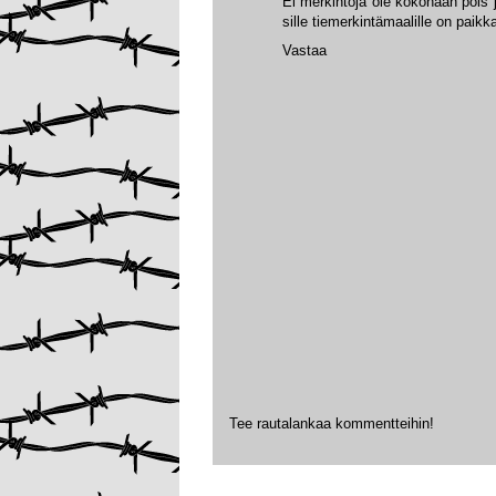
Ei merkintöjä ole kokonaan pois 
sille tiemerkintämaalille on paikka
Vastaa
Tee rautalankaa kommentteihin!