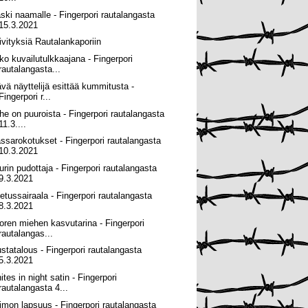
ski naamalle - Fingerpori rautalangasta
15.3.2021
ivityksiä Rautalankaporiin
ko kuvailutulkkaajana - Fingerpori
rautalangasta...
ävä näyttelijä esittää kummitusta -
Fingerpori r...
he on puuroista - Fingerpori rautalangasta
11.3....
ssarokotukset - Fingerpori rautalangasta
10.3.2021
urin pudottaja - Fingerpori rautalangasta
9.3.2021
etussairaala - Fingerpori rautalangasta
8.3.2021
oren miehen kasvutarina - Fingerpori
rautalangas...
ustatalous - Fingerpori rautalangasta
5.3.2021
tes in night satin - Fingerpori
rautalangasta 4...
imon lapsuus - Fingerpori rautalangasta