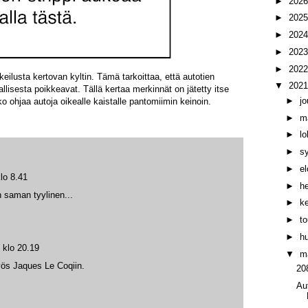
►
202
►
202
►
202
►
202
►
202
ilusta kertovan kyltin. Tämä tarkoittaa, että autotien
▼
202
llisesta poikkeavat. Tällä kertaa merkinnät on jätetty itse
►
j
o ohjaa autoja oikealle kaistalle pantomiimin keinoin.
►
m
►
l
►
s
►
e
lo 8.41
►
h
n saman tyylinen...
►
k
►
t
►
h
 klo 20.19
▼
m
myös Jaques Le Coqiin.
20
Au