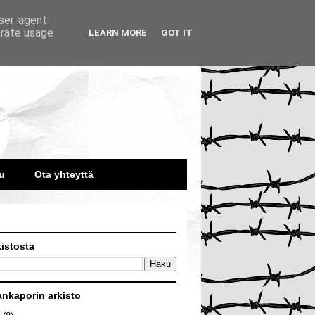
user-agent
erate usage
LEARN MORE
GOT IT
u
Ota yhteyttä
kistosta
ankaporin arkisto