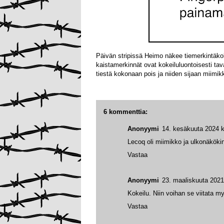
Päivän stripissä Heimo näkee tiemerkintäkoke
kaistamerkinnät ovat kokeiluluontoisesti tava
tiestä kokonaan pois ja niiden sijaan miimikk
6 kommenttia:
Anonyymi
14. kesäkuuta 2024 k
Lecoq oli miimikko ja ulkonäköki
Vastaa
Anonyymi
23. maaliskuuta 2021
Kokeilu. Niin voihan se viitata 
Vastaa