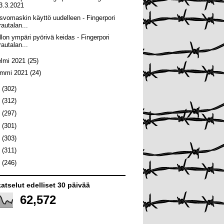
3.3.2021
svomaskin käyttö uudelleen - Fingerpori
rautalan...
llon ympäri pyörivä keidas - Fingerpori
rautalan...
elmi 2021
(25)
ammi 2021
(24)
0
(302)
9
(312)
8
(297)
7
(301)
6
(303)
5
(311)
4
(246)
atselut edelliset 30 päivää
62,572