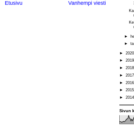
Etusivu
Vanhempi viesti
Ka
Ke
►
h
►
t
►
202
►
201
►
201
►
201
►
201
►
201
►
201
Sivun k