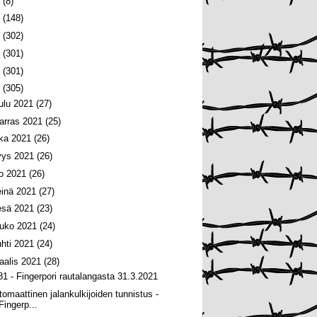
6
(8)
5
(148)
4
(302)
3
(301)
2
(301)
1
(305)
oulu 2021
(27)
arras 2021
(25)
oka 2021
(26)
yys 2021
(26)
lo 2021
(26)
einä 2021
(27)
esä 2021
(23)
ouko 2021
(24)
uhti 2021
(24)
aalis 2021
(28)
81 - Fingerpori rautalangasta 31.3.2021
tomaattinen jalankulkijoiden tunnistus -
Fingerp...