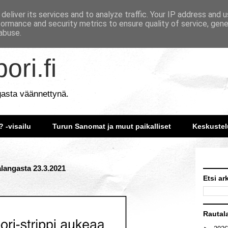
deliver its services and to analyze traffic. Your IP address and 
formance and security metrics to ensure quality of service, gen
abuse.
ori.fi
gasta väännettynä.
? -visailu
Turun Sanomat ja muut paikalliset
Keskustel
alangasta 23.3.2021
Etsi ar
Rautal