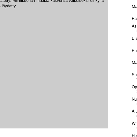
jätetty. Miimikkohan maalaa kasvonsa valkoiseksi eli kyllä
 löydetty.
Ma
Pä
As
El
Pu
Ma
Su
Op
Nu
Al
Whi
He