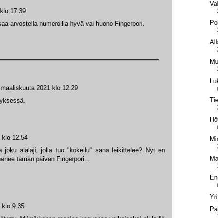
Va
klo 17.39
Po
aa arvostella numeroilla hyvä vai huono Fingerpori.
Al
Mu
Lu
 maaliskuuta 2021 klo 12.29
Ti
tyksessä.
Hö
 klo 12.54
Mi
joku alalaji, jolla tuo "kokeilu" sana leikittelee? Nyt en
Ma
enee tämän päivän Fingerpori...
En
Yri
 klo 9.35
Pa