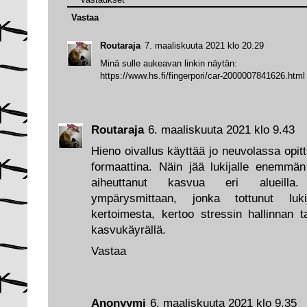
Vastaa
Routaraja
7. maaliskuuta 2021 klo 20.29
Minä sulle aukeavan linkin näytän:
https://www.hs.fi/fingerpori/car-2000007841626.html
Routaraja
6. maaliskuuta 2021 klo 9.43
Hieno oivallus käyttää jo neuvolassa opit
formaattina. Näin jää lukijalle enemmän
aiheuttanut kasvua eri alueilla
ympärysmittaan, jonka tottunut luki
kertoimesta, kertoo stressin hallinnan 
kasvukäyrällä.
Vastaa
Anonyymi
6. maaliskuuta 2021 klo 9.35