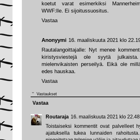
koetut varat esimerkiksi Mannerheimin
WWF:lle. Ei sijoitussuositus.
Vastaa
Anonyymi
16. maaliskuuta 2021 klo 22.1
Rautalangoittajalle: Nyt menee kommentit 
kiristysviestejä ole syytä julkaist
mielenvikaisten perseilyä. Eikä ole mill
edes hauskaa.
Vastaa
Vastaukset
Vastaa
Routaraja
16. maaliskuuta 2021 klo 22.48
Toistaiseksi kommentit ovat palvelleet h
ajatuksella tukea lunnaiden rahoitusta.
pingoitetaan tolppien väliin ja aitaudutaan