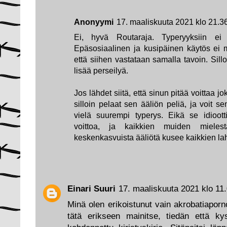
Anonyymi
17. maaliskuuta 2021 klo 21.3
Ei, hyvä Routaraja. Typeryyksiin ei t
Epäsosiaalinen ja kusipäinen käytös ei 
että siihen vastataan samalla tavoin. Sill
lisää perseilyä.
Jos lähdet siitä, että sinun pitää voittaa
silloin pelaat sen ääliön peliä, ja voit s
vielä suurempi typerys. Eikä se idioott
voittoa, ja kaikkien muiden mielest
keskenkasvuista ääliötä kusee kaikkien lah
Einari Suuri
17. maaliskuuta 2021 klo 11
Minä olen erikoistunut vain akrobatiaporno
tätä erikseen mainitse, tiedän että k