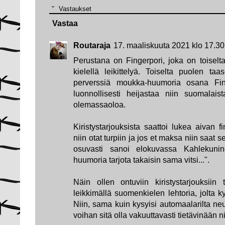
Vastaukset
Vastaa
Routaraja
17. maaliskuuta 2021 klo 17.30
Perustana on Fingerpori, joka on toiselt
kielellä leikittelyä. Toiselta puolen taa
perverssiä moukka-huumoria osana Finge
luonnollisesti heijastaa niin suomalais
olemassaoloa.
Kiristystarjouksista saattoi lukea aivan f
niin otat turpiin ja jos et maksa niin saat 
osuvasti sanoi elokuvassa Kahlekuning
huumoria tarjota takaisin sama vitsi...".
Näin ollen ontuviin kiristystarjouksiin
leikkimällä suomenkielen lehtoria, jolta k
Niin, sama kuin kysyisi automaalarilta n
voihan sitä olla vakuuttavasti tietävinään 