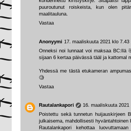
kohdennettu kiristyskirje. Sitäpaitsi läp
puuroutunut roiskeista, kun olen pitän
maalitauluna.
Vastaa
Anonyymi
17. maaliskuuta 2021 klo 7.43
Onneksi noi lunnaat voi maksaa BC:llä 
sijaan 6 kertaa päivässä tääl ja kattomal m
Yhdessä me tästä etukameran ampumasta
🧐
Vastaa
Rautalankapori
16. maaliskuuta 2021 
Poistettu sekä tunnetun huijauskirjeen B
julkaisema, mahdollisesti hyväntahtoinen 
Rautalankapori kehottaa luovuttamaan 