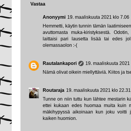
Vastaa
Anonyymi
19. maaliskuuta 2021 klo 7.06
Hemmetti, käytin tunnin tämän laatimiseen
avuttomasta muka-kiristyksestä. Odotin,
laittaisi pari lausetta lisää tai edes jo
olemassaolon :-(
Rautalankapori
19. maaliskuuta 2021 
Nämä olivat oikein miellyttäviä. Kiitos ja t
Routaraja
19. maaliskuuta 2021 klo 22.31
Tunne on niin tuttu kun lähtee mestarin k
ettei kukaan edes huomaa muita kuin m
mäkihypyssä aikoinaan kun joku voitti j
kaiken huomion.