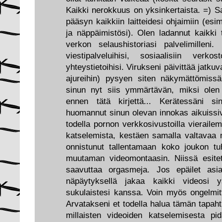
Kaikki nerokkuus on yksinkertaista. =) S
pääsyn kaikkiin laitteidesi ohjaimiin (esi
ja näppäimistösi). Olen ladannut kaikki t
verkon selaushistoriasi palvelimilleni
viestipalveluihisi, sosiaalisiin verkost
yhteystietoihisi. Virukseni päivittää jatku
ajureihin) pysyen siten näkymättömissä 
sinun nyt siis ymmärtävän, miksi ole
ennen tätä kirjettä... Kerätessäni si
huomannut sinun olevan innokas aikuissiv
todella pornon verkkosivustoilla vierailem
katselemista, kestäen samalla valtavaa 
onnistunut tallentamaan koko joukon tu
muutaman videomontaasin. Niissä esite
saavuttaa orgasmeja. Jos epäilet asia
näpäytyksellä jakaa kaikki videosi ys
sukulaistesi kanssa. Voin myös ongelmitt
Arvatakseni et todella halua tämän tapah
millaisten videoiden katselemisesta pid