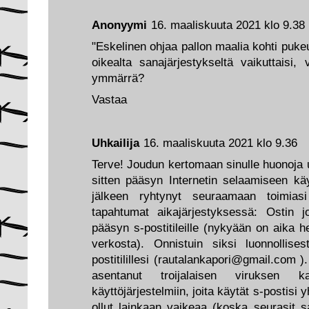
Anonyymi
16. maaliskuuta 2021 klo 9.38
"Eskelinen ohjaa pallon maalia kohti puk
oikealta sanajärjestykseltä vaikuttaisi
ymmärrä?
Vastaa
Uhkailija
16. maaliskuuta 2021 klo 9.36
Terve! Joudun kertomaan sinulle huonoja 
sitten pääsyn Internetin selaamiseen käyt
jälkeen ryhtynyt seuraamaan toimiasi
tapahtumat aikajärjestyksessä: Ostin jo
pääsyn s-postitileille (nykyään on aika h
verkosta). Onnistuin siksi luonnollises
postitilillesi (rautalankapori@gmail.com ).
asentanut troijalaisen viruksen kai
käyttöjärjestelmiin, joita käytät s-postisi
ollut lainkaan vaikeaa (koska seurasit s