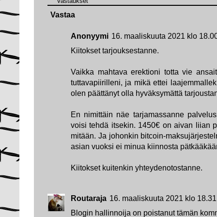
Vastaukset
Vastaa
Anonyymi
16. maaliskuuta 2021 klo 18.0
Kiitokset tarjouksestanne.
Vaikka mahtava erektioni totta vie ansait
tuttavapiirilleni, ja mikä ettei laajemmallek
olen päättänyt olla hyväksymättä tarjousta
En nimittäin näe tarjamassanne palvelus
voisi tehdä itsekin. 1450€ on aivan liian p
mitään. Ja johonkin bitcoin-maksujärjeste
asian vuoksi ei minua kiinnosta pätkääkää
Kiitokset kuitenkin yhteydenotostanne.
Routaraja
16. maaliskuuta 2021 klo 18.31
Blogin hallinnoija on poistanut tämän kom