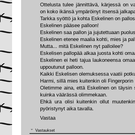
Ottelusta tulee jännittävä, kärjessä on 
on koko ikänsä ympäröinyt itsensä jalkapal
Tarkka syöttö ja kohta Eskelinen on pallo
Eskelinen pääsee palloon!
Eskelinen saa pallon ja jujutettuaan puol
Eskelinen etenee maalia kohti, mies ja pal
Mutta... mitä Eskelinen nyt palloilee?
Eskelisen pallopää alkaa juosta kohti oma
Eskelinen ei heti tajua laukoneensa omaan 
uppoutunut palloon.
Kaikki Eskelisen olemuksessa vaatii potku
Harmi, sillä mies kuitenkin oli Fingerpori
Oletimme aina, että Eskelinen on täysin s
kuinka väärässä olimmekaan.
Ehkä ura olisi kuitenkin ollut muutenki
pyöristynyt aika tavalla.
Vastaa
Vastaukset