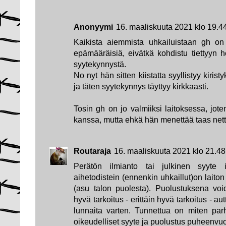
Anonyymi
16. maaliskuuta 2021 klo 19.4
Kaikista aiemmista uhkailuistaan gh on
epämääräisiä, eivätkä kohdistu tiettyyn h
syytekynnystä.
No nyt hän sitten kiistatta syyllistyy kiris
ja täten syytekynnys täyttyy kirkkaasti.
Tosin gh on jo valmiiksi laitoksessa, jot
kanssa, mutta ehkä hän menettää taas nett
Routaraja
16. maaliskuuta 2021 klo 21.48
Perätön ilmianto tai julkinen syyte
aihetodistein (ennenkin uhkaillut)on laiton
(asu talon puolesta). Puolustuksena voi
hyvä tarkoitus - erittäin hyvä tarkoitus - a
lunnaita varten. Tunnettua on miten parh
oikeudelliset syyte ja puolustus puheenvuo