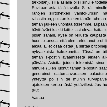
tarkoitan), sillä asialla olisi sinulle todel
Sovitaan asia tällä tavalla: Siirrät minul
rahojen siirtohetken vaihtokurssin mu
rahasiirron, poistan kaiken tämän tuhman
tämän jälkeen unohtaa toisemme. Lupaan 
hävittäväni kaikki laitteillasi olevat haital
pidän sanani. Kyse on reilusta kaupasta
huomioitaessa, että olen tarkistanut profiili
aikaa. Ellet osaa ostaa ja siirtää bitcoine
nykyaikaista hakukonetta. Tässä on bit
tämän s-postin avaamisesta alkaen all
päivää). Asioita joiden tekemistä sinun
minulle (Olen luonut tämän s-postin saap
generoinut sattumanvaraisen palautuso
yhteyttä poliisiin tai muihin turvapalve
ajatuksen kertoa tästä ystävillesi. Jos 
(kut
Vastaa