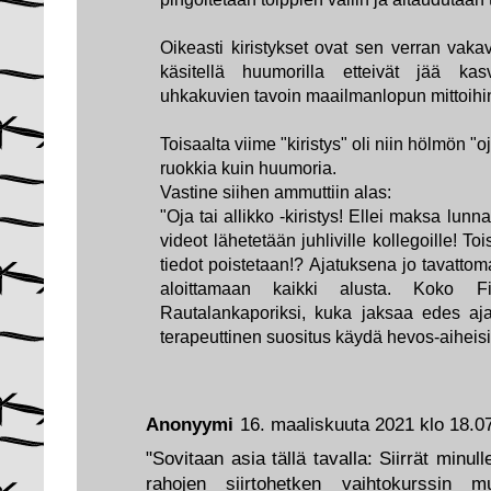
Oikeasti kiristykset ovat sen verran vakav
käsitellä huumorilla etteivät jää 
uhkakuvien tavoin maailmanlopun mittoihi
Toisaalta viime "kiristys" oli niin hölmön "oja
ruokkia kuin huumoria.
Vastine siihen ammuttiin alas:
"Oja tai allikko -kiristys! Ellei maksa lunna
videot lähetetään juhliville kollegoille! T
tiedot poistetaan!? Ajatuksena jo tavatto
aloittamaan kaikki alusta. Koko Fi
Rautalankaporiksi, kuka jaksaa edes aja
terapeuttinen suositus käydä hevos-aiheisill
Anonyymi
16. maaliskuuta 2021 klo 18.0
"Sovitaan asia tällä tavalla: Siirrät minul
rahojen siirtohetken vaihtokurssin mu