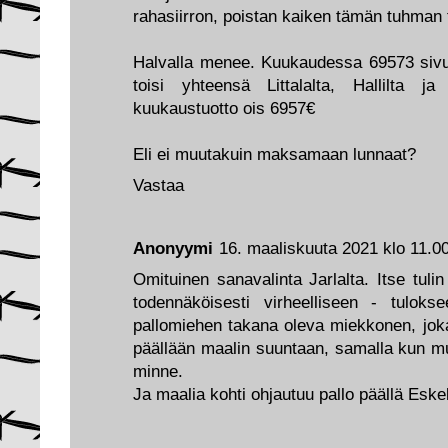
rahasiirron, poistan kaiken tämän tuhman t
Halvalla menee. Kuukaudessa 69573 sivul
toisi yhteensä Littalalta, Hallilta j
kuukaustuotto ois 6957€
Eli ei muutakuin maksamaan lunnaat?
Vastaa
Anonyymi
16. maaliskuuta 2021 klo 11.0
Omituinen sanavalinta Jarlalta. Itse tulin 
todennäköisesti virheelliseen - tulok
pallomiehen takana oleva miekkonen, joka 
päällään maalin suuntaan, samalla kun muu
minne.
Ja maalia kohti ohjautuu pallo päällä Eske