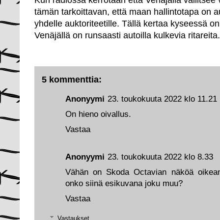
Kun radiossa kerrotaan että Venäjällä vallitsee v
tämän tarkoittavan, että maan hallintotapa on au
yhdelle auktoriteetille. Tällä kertaa kyseessä on 
Venäjällä on runsaasti autoilla kulkevia ritareita
5 kommenttia:
Anonyymi
23. toukokuuta 2022 klo 11.21
On hieno oivallus.
Vastaa
Anonyymi
23. toukokuuta 2022 klo 8.33
Vähän on Skoda Octavian näköä oikean
onko siinä esikuvana joku muu?
Vastaa
Vastaukset