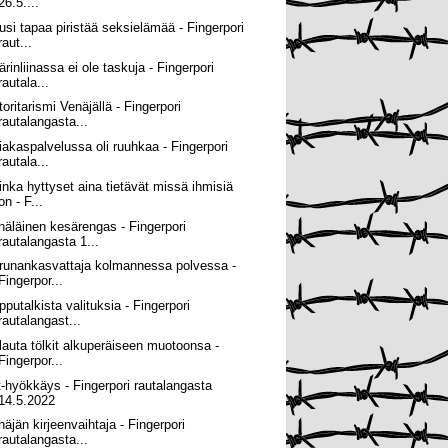
26.5....
usi tapaa piristää seksielämää - Fingerpori
raut...
rinliinassa ei ole taskuja - Fingerpori
rautala...
oritarismi Venäjällä - Fingerpori
rautalangasta...
iakaspalvelussa oli ruuhkaa - Fingerpori
rautala...
inka hyttyset aina tietävät missä ihmisiä
on - F...
näläinen kesärengas - Fingerpori
rautalangasta 1...
runankasvattaja kolmannessa polvessa -
Fingerpor...
pputalkista valituksia - Fingerpori
rautalangast...
lauta tölkit alkuperäiseen muotoonsa -
Fingerpor...
t-hyökkäys - Fingerpori rautalangasta
14.5.2022
näjän kirjeenvaihtaja - Fingerpori
rautalangasta...