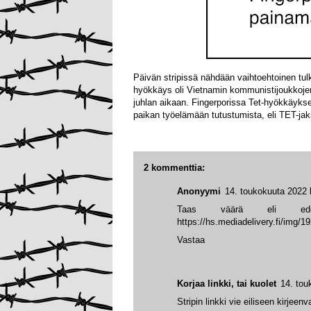
Päivän stripissä nähdään vaihtoehtoinen tu
hyökkäys oli Vietnamin kommunistijoukkojen
juhlan aikaan. Fingerporissa Tet-hyökkäykse
paikan työelämään tutustumista, eli TET-jak
2 kommenttia:
Anonyymi
14. toukokuuta 2022 
Taas väärä eli ed
https://hs.mediadelivery.fi/img
Vastaa
Korjaa linkki, tai kuolet
14. tou
Stripin linkki vie eiliseen kirjeenv