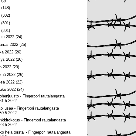
6
(8)
5
(148)
4
(302)
3
(301)
2
(301)
oulu 2022
(24)
arras 2022
(25)
oka 2022
(26)
yys 2022
(26)
lo 2022
(29)
einä 2022
(26)
esä 2022
(22)
ouko 2022
(24)
ohenjuusto - Fingerpori rautalangasta
31.5.2022
koilusää - Fingerpori rautalangasta
30.5.2022
nkkirokotus - Fingerpori rautalangasta
28.5.2022
ko hela torstai - Fingerpori rautalangasta