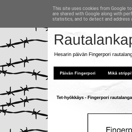
This site uses cookies from Google to 
are shared with Google along with per
statistics, and to detect and address 
Rautalankap
Hesarin päivän Fingerpori rautalan
Päivän Fingerpori
Mikä strippi
Tet-hyökkäys - Fingerpori rautalanga