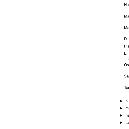
Hu
Ma
Ma
Di
Pi
Ei
Os
Sä
Ta
►
h
►
m
►
h
►
t