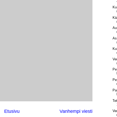
Ku
Kää
Aut
As
Ku
Ve
Pe
Pe
Pa
Te
Etusivu
Vanhempi viesti
Ve