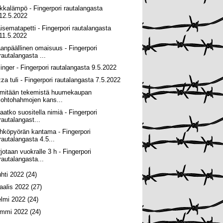
kkalämpö - Fingerpori rautalangasta
12.5.2022
isematapetti - Fingerpori rautalangasta
11.5.2022
anpäällinen omaisuus - Fingerpori
rautalangasta ...
llinger - Fingerpori rautalangasta 9.5.2022
zza tuli - Fingerpori rautalangasta 7.5.2022
 mitään tekemistä huumekaupan
johtohahmojen kans...
aatko suositella nimiä - Fingerpori
rautalangast...
hköpyörän kantama - Fingerpori
rautalangasta 4.5...
rjotaan vuokralle 3 h - Fingerpori
rautalangasta...
uhti 2022
(24)
aalis 2022
(27)
elmi 2022
(24)
ammi 2022
(24)