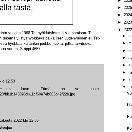
►
202
►
202
►
202
►
202
▼
202
lkinta vuoden 1968 Tet-hyökkäyksestä Vietnamissa. Tet-
►
j
 tekemä yllätyshyökkäys paikallisen uudenvuoden eli Tet-
►
m
ssä hyökkää kuitenkin joukko nuoria, jotka tarvitsevat
soa varten. Strippi 4657.
►
l
►
s
►
e
►
h
►
k
klo 12.53
▼
t
ellinen kuva. Tämä on se uusin:
Vu
/1920/bb1b143098db11cf60e7eb863c42f22b.jpg
Ul
Pu
kokuuta 2022 klo 12.36
aihtajaa
Ko