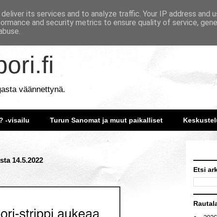
deliver its services and to analyze traffic. Your IP address and 
formance and security metrics to ensure quality of service, gen
abuse.
ori.fi
gasta väännettynä.
? -visailu
Turun Sanomat ja muut paikalliset
Keskustel
sta 14.5.2022
Etsi ar
Rautal