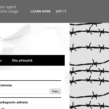
user-agent
erate usage
LEARN MORE
GOT IT
u
Ota yhteyttä
kistosta
ankaporin arkisto