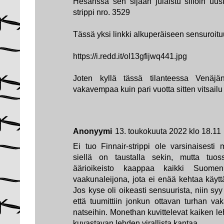
Hesarissa sen sijaan julaistu silloin uus
strippi nro. 3529
Tässä yksi linkki alkuperäiseen sensuroitu
https://i.redd.it/ol13gfijwq441.jpg
Joten kyllä tässä tilanteessa Venäj
vakavempaa kuin pari vuotta sitten vitsailu
Anonyymi
13. toukokuuta 2022 klo 18.11
Ei tuo Finnair-strippi ole varsinaisesti m
siellä on taustalla sekin, mutta tuos
äärioikeisto kaappaa kaikki Suome
vaakunaleijona, jota ei enää kehtaa käytt
Jos kyse oli oikeasti sensuurista, niin syy 
että tuumittiin jonkun ottavan turhan vak
natseihin. Monethan kuvittelevat kaiken le
kuvastavan lehden virallista kantaa.