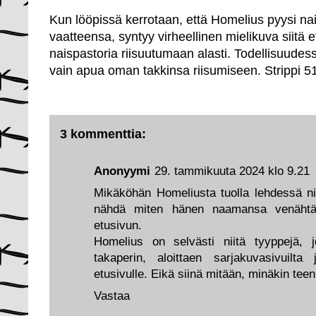
Kun lööpissä kerrotaan, että Homelius pyysi na
vaatteensa, syntyy virheellinen mielikuva siitä e
naispastoria riisuutumaan alasti. Todellisuudes
vain apua oman takkinsa riisumiseen. Strippi 5
3 kommenttia:
Anonyymi
29. tammikuuta 2024 klo 9.21
Mikäköhän Homeliusta tuolla lehdessä nii
nähdä miten hänen naamansa venähtä
etusivun.
Homelius on selvästi niitä tyyppejä, 
takaperin, aloittaen sarjakuvasivuilt
etusivulle. Eikä siinä mitään, minäkin teen
Vastaa