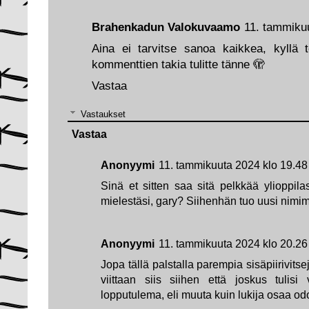
Brahenkadun Valokuvaamo
11. tammiku
Aina ei tarvitse sanoa kaikkea, kyllä 
kommenttien takia tulitte tänne 🫣
Vastaa
Vastaukset
Vastaa
Anonyymi
11. tammikuuta 2024 klo 19.48
Sinä et sitten saa sitä pelkkää ylioppila
mielestäsi, gary? Siihenhän tuo uusi nimimer
Anonyymi
11. tammikuuta 2024 klo 20.26
Jopa tällä palstalla parempia sisäpiirivit
viittaan siis siihen että joskus tulisi 
lopputulema, eli muuta kuin lukija osaa od