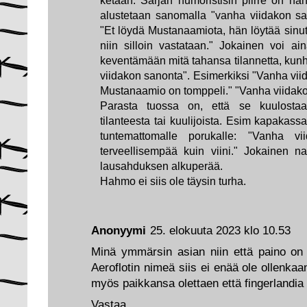
alustetaan sanomalla "vanha viidakon s
"Et löydä Mustanaamiota, hän löytää sinu
niin silloin vastataan." Jokainen voi a
keventämään mitä tahansa tilannetta, kunh
viidakon sanonta". Esimerkiksi "Vanha vii
Mustanaamio on tomppeli." "Vanha viidakon
Parasta tuossa on, että se kuulostaa 
tilanteesta tai kuulijoista. Esim kapakass
tuntemattomalle porukalle: "Vanha v
terveellisempää kuin viini." Jokainen na
lausahduksen alkuperää.
Hahmo ei siis ole täysin turha.
Anonyymi
25. elokuuta 2023 klo 10.53
Minä ymmärsin asian niin että paino on s
Aeroflotin nimeä siis ei enää ole ollenka
myös paikkansa olettaen että fingerlandia 
Vastaa