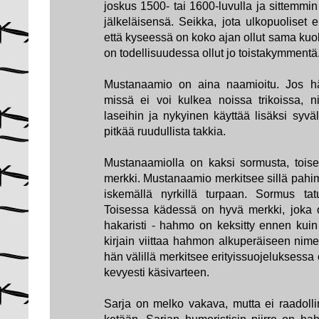
joskus 1500- tai 1600-luvulla ja sittemmi
jälkeläisensä. Seikka, jota ulkopuoliset e
että kyseessä on koko ajan ollut sama kuo
on todellisuudessa ollut jo toistakymmentä
Mustanaamio on aina naamioitu. Jos hän
missä ei voi kulkea noissa trikoissa, 
laseihin ja nykyinen käyttää lisäksi syväl
pitkää ruudullista takkia.
Mustanaamiolla on kaksi sormusta, tois
merkki. Mustanaamio merkitsee sillä pahimp
iskemällä nyrkillä turpaan. Sormus tatu
Toisessa kädessä on hyvä merkki, joka o
hakaristi - hahmo on keksitty ennen kuin n
kirjain viittaa hahmon alkuperäiseen nim
hän välillä merkitsee erityissuojeluksessa
kevyesti käsivarteen.
Sarja on melko vakava, mutta ei raadoll
ketään. Sarjan humoristisin piirre on hah